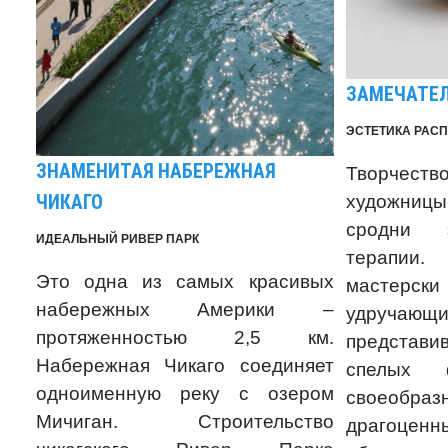
ЗАМЕЧАТЕЛ
ЭСТЕТИКА РАС
ЗНАМЕНИТАЯ НАБЕРЕЖНАЯ
Творчес
художни
ЧИКАГО
сродни 
ИДЕАЛЬНЫЙ РИВЕР ПАРК
терапии.
Это одна из самых красивых
мастерск
набережных Америки –
удручающи
протяженностью 2,5 км.
представи
Набережная Чикаго соединяет
спелых 
одноименную реку с озером
своеобра
Мичиган. Строительство
драгоцен