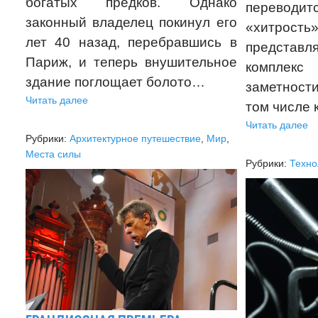
богатых предков. Однако
переводит
законный владелец покинул его
«хитрос
лет 40 назад, перебравшись в
предст
Париж, и теперь внушительное
комплекс
здание поглощает болото…
заметнос
Читать далее
том числе 
Читать далее
Рубрики:
Архитектурное путешествие
,
Мир
,
Места силы
Рубрики:
Техно