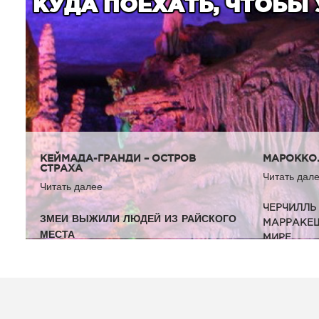
КУДА ПОЕХАТЬ, ЧТОБЫ
КЕЙМАДА-ГРАНДИ – ОСТРОВ
МАРОККО.
СТРАХА
Читать дал
Читать далее
ЧЕРЧИЛЛЬ
ЗМЕИ ВЫЖИЛИ ЛЮДЕЙ ИЗ РАЙСКОГО
МАРРАК
МЕСТА
МИРЕ
Кеймада-Гранди или
«Остров золотых змей» –
крошечный, но