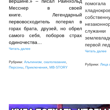
вершине.» – писал Райнхольд
помогала
Месснер в своей
хладнокр
книге.
Легендарный
собственн
первовосходитель потерял в
незаконн
горах брата, друзей, но обрел
служан
самого себя, поборов страх
землевл
одиночества…
первой лед
Читать далее
Читать далее
Рубрики:
Альпинизм, скалолазание
,
Рубрики:
Лица 
Персоны
,
Приключения
,
МВ-STORY