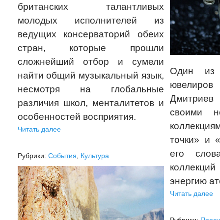
британских талантливых
молодых исполнителей из
ведущих консерваторий обеих
стран, которые прошли
сложнейший отбор и сумели
Один из 
найти общий музыкальный язык,
ювелиро
несмотря на глобальные
Дмитрие
различия школ, менталитетов и
своими н
особенностей восприятия.
коллекция
Читать далее
точки» и 
его слов
Рубрики:
События
,
Культура
коллекций
энергию а
Читать далее