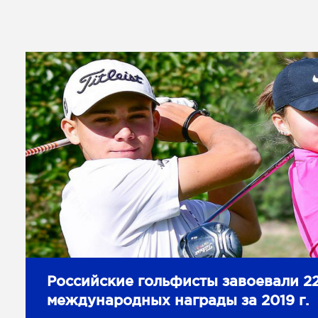
чрезвычайно опасный
кусочек суши площадью
всего 430 м², который
облюбовали сотни тысяч
ядовитейших
пресмыкающихся – около 5
особей на квадратный метр!
Российские гольфисты завоевали 2
международных награды за 2019 г.