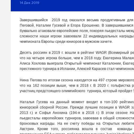
14 Дек 2019
Завершившийся 2019 год оказался весьма продуктивным для
Пеговой, Наталии Гусевой и Егора Ерошенко. В завершившемся
буквально атаковали европейские поля, покоряя пьедесталы ме
сложности наши игроки завоевали 22 индивидуальных награды
чемпионата Европы среди юниоров в мужском зачете.
Десять россиян в 2019 г. вошли в рейтинг WAGR (Всемирный ре
что на четыре игрока больше, чем в 2018 году. Екатерина Мала
Алиса Хохлова выиграла Открытый чемпионат Каталонии, Екате
престижного турнира в Испании, Алексей Карасев стал чемпионом
Нина Пегова по итогам сезона находится на 497 строке мировог
что на 162 позиции выше, чем в 2018 г. В 2020 г. гольфистка 
участниц предстоящего олимпийского турнира, который пройдет 5-8
Наталья Гусева на данный момент входит в топ-100 рейтин
юниорской сборной России. Прежде лучшие позиции в WAGR за
2013 г.) и Софья Анохина (194-я в 2018 г.) В этом сезоне 
пьедесталы европейских турниров, завоевав в общей сложности
бронзовых награды. На ее счету победы на Открытых любите
Австрии. Кроме того, россиянка вошла в состав команды