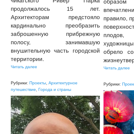
чикагского Ривер Парка
образо
продолжалось 15 лет.
впечатле
Архитекторам предстояло
правило, п
кардинально преобразить
поверхн
заброшенную прибрежную
плодов
полосу, занимавшую
художни
внушительную часть городской
обрело со
территории.
жизнеутве
Читать далее
Читать далее
Рубрики:
Проекты
,
Архитектурное
Рубрики:
Прое
путешествие
,
Города и страны