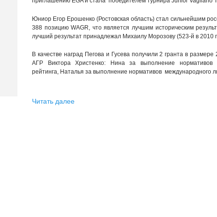
приглашению EGA и стала победителем турнира Junior Vagliano T
Юниор Егор Ерошенко (Ростовская область) стал сильнейшим росс
388 позицию WAGR, что является лучшим историческим результ
лучший результат принадлежал Михаилу Морозову (523-й в 2010 г.
В качестве наград Пегова и Гусева получили 2 гранта в размере
Путеш
АГР Виктора Христенко: Нина за выполнение нормативов 
рейтинга, Наталья за выполнение нормативов международного л
оказа
пода
Читать далее
Короле
как то
аэропо
вдохн
местны
шокола
арома
мгнове