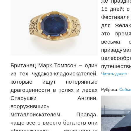
же праздн
15 дней: 
Фестивал
для жела
это врем
весьма с
приза
целесооб
Британец Марк Томпсон – один
путешеств
из тех чудаков-кладоискателей,
Читать далее
которые ищут потерянные
драгоценности в полях и лесах
Рубрики:
Собы
Старушки Англии,
вооружившись
металлоискателем. Правда,
чаще всего вместо богатств они
обнаруживают малоценные