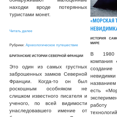
находки вроде потерянных
туристами монет.
«МОРСКАЯ Т
НЕВИДИМК
Читать далее
ИСТОРИЯ САМ
МИРЕ
Рубрики:
Археологическое путешествие
В 1980 
БРИТАНСКИЕ ИСТОРИИ СЕВЕРНОЙ ФРАНЦИИ
компания 
Это один из самых грустных
создание
заброшенных замков Северной
невидимки
Франции. Когда-то он был
название
роскошным особняком не
есть «Мо
слишком известного писателя и
экспериме
ученого, по всей видимости
работу 
унаследовавшего имение от
технологий 