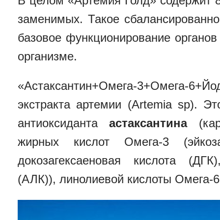
В целом «Артемия Голд» содержит 
заменимых. Такое сбалансированно
базовое функционирование органов
организме.
«Астаксантин+Омега-3+Омега-6+Йо
экстракта артемии (Artemia sp). Э
антиоксиданта
астаксантина
(кар
жирных кислот Омега-3 (эйкоза
докозагексаеновая кислота (ДГК
(АЛК)), линолиевой кислоты Омега-6