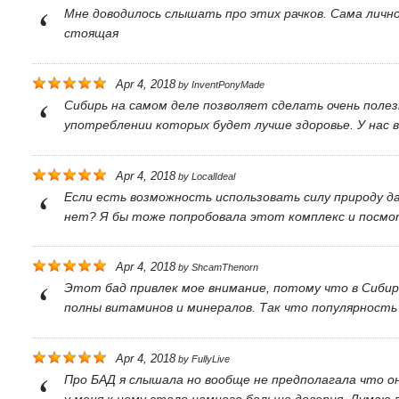
Мне доводилось слышать про этих рачков. Сама лично
стоящая
Apr 4, 2018
by
InventPonyMade
Сибирь на самом деле позволяет сделать очень поле
употреблении которых будет лучше здоровье. У нас 
Apr 4, 2018
by
LocalIdeal
Если есть возможность использовать силу природу д
нет? Я бы тоже попробовала этот комплекс и посмо
Apr 4, 2018
by
ShcamThenorn
Этот бад привлек мое внимание, потому что в Сибир
полны витаминов и минералов. Так что популярность 
Apr 4, 2018
by
FullyLive
Про БАД я слышала но вообще не предполагала что о
у меня к нему стало намного больше доверия. Думаю