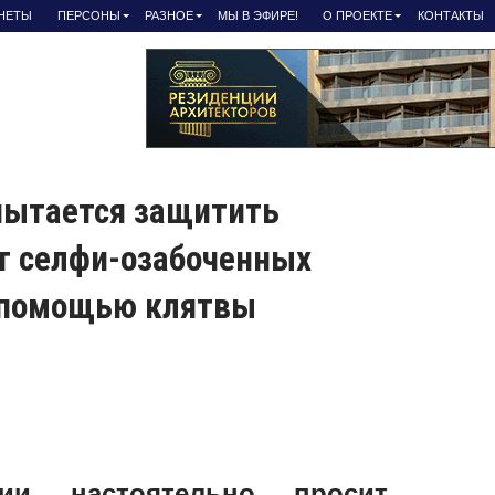
АНЕТЫ
ПЕРСОНЫ
РАЗНОЕ
МЫ В ЭФИРЕ!
О ПРОЕКТЕ
КОНТАКТЫ
пытается защитить
т селфи-озабоченных
с помощью клятвы
нии настоятельно просит