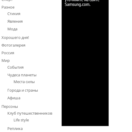
Разное
Стихия
Явления
Мода
Хорошего дня!
Фотогалерея
Россия
Мир
События
Чудеса планеты
Места силы
Города и страны
Афиша
Персоны
Клуб путешественников
Life style
Реплика