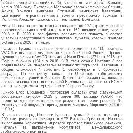
рейтинг гольфистов-любителей), что на четыре игрока больше,
чем в 2018 году. Екатерина Малахова стала чемпионкой Сербии,
Алиса Хохлова выиграла Открытый чемпионат Каталонии,
Екатерина Петрова выиграла золото престижного турнира в
Испании, Алексей Карасев стал чемпионом Болгарии.
Нина Пегова по итогам сезона находится на 497 строке мирового
профессионального рейтинга, что на 162 позиции выше, чем в
2018 г. В 2020 г. гольфистка рассчитывает попасть в состав
участниц предстоящего олимпийского турнира, который пройдет
5-8 августа 2020 г. в Токио.
Наталья Гусева на данный момент входит в топ-100 рейтинга
WAGR и является лидером юниорской сборной России. Прежде
лучшие позиции в WAGR занимали Нина Пегова (271-я в 2013 г.) и
Софья Анохина (194-я в 2018 г.) В этом сезоне Наталия 8 раз
поднималась на пьедесталы европейских турниров, завоевав в
общей сложности 4 золотых, 1 серебряную и 3 бронзовых
награды. На ее счету победы на Открытых любительских
чемпионатах Турции и Австрии. Кроме того, россиянка вошла в
состав команды континентальной Европы по приглашению EGA и
стала победителем турнира Junior Vagliano Trophy.
Юниор Егор Ерошенко (Ростовская область) стал сильнейшим
российским юниором 2019 г., заняв 388 позицию WAGR, что
является лучшим историческим результатом среди россиян. До
Егора лучший результат принадлежал Михаилу Морозову (523-й в
2010 г.)
В качестве наград Пегова и Гусева получили 2 гранта в размере
200 тыс. рублей от президента АГР Виктора Христенко: Нина за
выполнение нормативов мирового профессионального рейтинга,
Наталья за выполнение нормативов международного
любительского рейтинга.