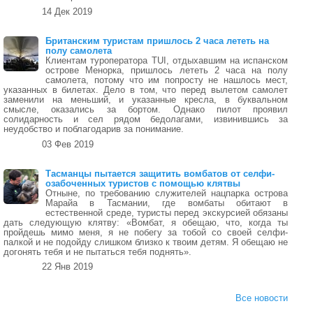
14 Дек 2019
Британским туристам пришлось 2 часа лететь на
полу самолета
Клиентам туроператора TUI, отдыхавшим на испанском
острове Менорка, пришлось лететь 2 часа на полу
самолета, потому что им попросту не нашлось мест,
указанных в билетах. Дело в том, что перед вылетом самолет
заменили на меньший, и указанные кресла, в буквальном
смысле, оказались за бортом. Однако пилот проявил
солидарность и сел рядом бедолагами, извинившись за
неудобство и поблагодарив за понимание.
03 Фев 2019
Тасманцы пытается защитить вомбатов от селфи-
озабоченных туристов с помощью клятвы
Отныне, по требованию служителей нацпарка острова
Марайа в Тасмании, где вомбаты обитают в
естественной среде, туристы перед экскурсией обязаны
дать следующую клятву: «Вомбат, я обещаю, что, когда ты
пройдешь мимо меня, я не побегу за тобой со своей селфи-
палкой и не подойду слишком близко к твоим детям. Я обещаю не
догонять тебя и не пытаться тебя поднять».
22 Янв 2019
Все новости