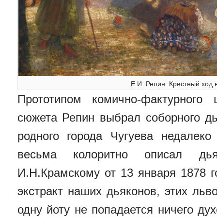
Е.И. Репин. Крестный ход 
Прототипом комично-фактурного 
сюжета Репин выбрал соборного дь
родного города Чугуева недалек
весьма колоритно описал дь
И.Н.Крамскому от 13 января 1878 г
экстракт наших дьяконов, этих льв
одну йоту не попадается ничего дух