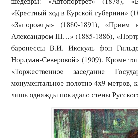
шедевры: «Автопортрет» (1878), «
«Крестный ход в Курской губернии» (18
«Запорожцы» (1880-1891), «Прием 
Александром III…» (1885-1886), «Портр
баронессы В.И. Икскуль фон Гильде
Нордман-Северовой» (1909). Кроме тог
«Торжественное заседание Госуд
монументальное полотно 4х9 метров, к
лишь однажды покидало стены Русского