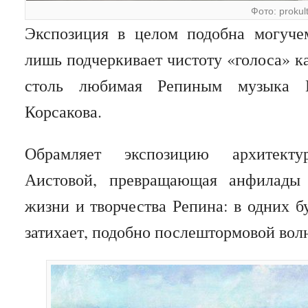
Фото: prokul
Экспозиция в целом подобна могуче
лишь подчеркивает чистоту «голоса» к
столь любимая Репиным музыка Гл
Корсакова.
Обрамляет экспозицию архитек
Аистовой, превращающая анфилады
жизни и творчества Репина: в одних б
затихает, подобно послештормовой вол