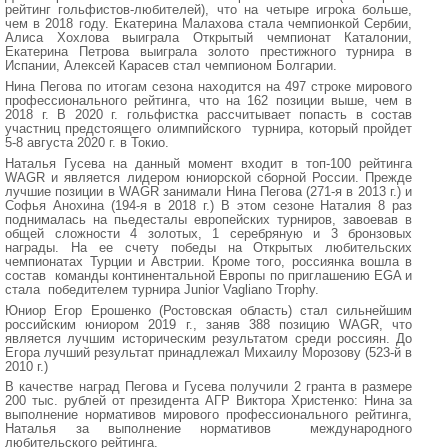
рейтинг гольфистов-любителей), что на четыре игрока больше,
чем в 2018 году. Екатерина Малахова стала чемпионкой Сербии,
Алиса Хохлова выиграла Открытый чемпионат Каталонии,
Екатерина Петрова выиграла золото престижного турнира в
Испании, Алексей Карасев стал чемпионом Болгарии.
Нина Пегова по итогам сезона находится на 497 строке мирового
профессионального рейтинга, что на 162 позиции выше, чем в
2018 г. В 2020 г. гольфистка рассчитывает попасть в состав
участниц предстоящего олимпийского турнира, который пройдет
5-8 августа 2020 г. в Токио.
Наталья Гусева на данный момент входит в топ-100 рейтинга
WAGR и является лидером юниорской сборной России. Прежде
лучшие позиции в WAGR занимали Нина Пегова (271-я в 2013 г.) и
Софья Анохина (194-я в 2018 г.) В этом сезоне Наталия 8 раз
поднималась на пьедесталы европейских турниров, завоевав в
общей сложности 4 золотых, 1 серебряную и 3 бронзовых
награды. На ее счету победы на Открытых любительских
чемпионатах Турции и Австрии. Кроме того, россиянка вошла в
состав команды континентальной Европы по приглашению EGA и
стала победителем турнира Junior Vagliano Trophy.
Юниор Егор Ерошенко (Ростовская область) стал сильнейшим
российским юниором 2019 г., заняв 388 позицию WAGR, что
является лучшим историческим результатом среди россиян. До
Егора лучший результат принадлежал Михаилу Морозову (523-й в
2010 г.)
В качестве наград Пегова и Гусева получили 2 гранта в размере
200 тыс. рублей от президента АГР Виктора Христенко: Нина за
выполнение нормативов мирового профессионального рейтинга,
Наталья за выполнение нормативов международного
любительского рейтинга.