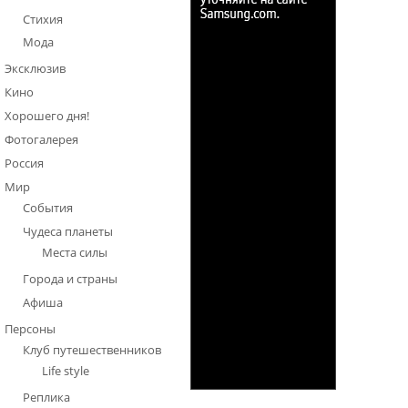
Стихия
Мода
Эксклюзив
Кино
Хорошего дня!
Фотогалерея
Россия
Мир
События
Чудеса планеты
Места силы
Города и страны
Афиша
Персоны
Клуб путешественников
Life style
Реплика