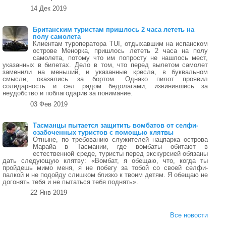
14 Дек 2019
Британским туристам пришлось 2 часа лететь на
полу самолета
Клиентам туроператора TUI, отдыхавшим на испанском
острове Менорка, пришлось лететь 2 часа на полу
самолета, потому что им попросту не нашлось мест,
указанных в билетах. Дело в том, что перед вылетом самолет
заменили на меньший, и указанные кресла, в буквальном
смысле, оказались за бортом. Однако пилот проявил
солидарность и сел рядом бедолагами, извинившись за
неудобство и поблагодарив за понимание.
03 Фев 2019
Тасманцы пытается защитить вомбатов от селфи-
озабоченных туристов с помощью клятвы
Отныне, по требованию служителей нацпарка острова
Марайа в Тасмании, где вомбаты обитают в
естественной среде, туристы перед экскурсией обязаны
дать следующую клятву: «Вомбат, я обещаю, что, когда ты
пройдешь мимо меня, я не побегу за тобой со своей селфи-
палкой и не подойду слишком близко к твоим детям. Я обещаю не
догонять тебя и не пытаться тебя поднять».
22 Янв 2019
Все новости