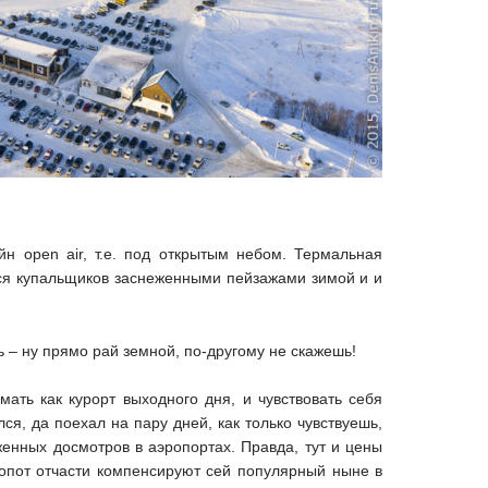
н open air, т.е. под открытым небом. Термальная
ся купальщиков заснеженными пейзажами зимой и и
 – ну прямо рай земной, по-другому не скажешь!
ать как курорт выходного дня, и чувствовать себя
ся, да поехал на пару дней, как только чувствуешь,
женных досмотров в аэропортах. Правда, тут и цены
лопот отчасти компенсируют сей популярный ныне в