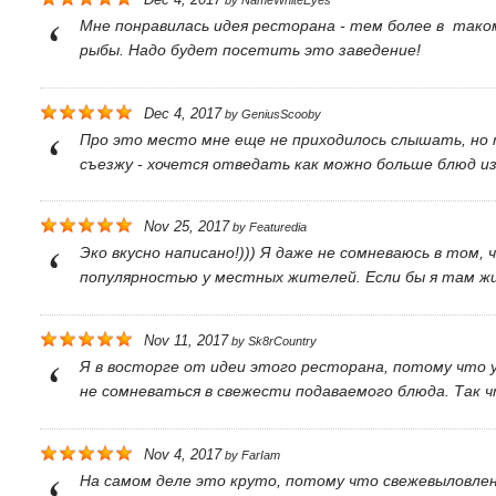
Dec 4, 2017
by
NameWhiteEyes
Мне понравилась идея ресторана - тем более в тако
рыбы. Надо будет посетить это заведение!
Dec 4, 2017
by
GeniusScooby
Про это место мне еще не приходилось слышать, но т
съезжу - хочется отведать как можно больше блюд из
Nov 25, 2017
by
Featuredia
Эко вкусно написано!))) Я даже не сомневаюсь в том
популярностью у местных жителей. Если бы я там жи
Nov 11, 2017
by
Sk8rCountry
Я в восторге от идеи этого ресторана, потому что 
не сомневаться в свежести подаваемого блюда. Так 
Nov 4, 2017
by
FarIam
На самом деле это круто, потому что свежевыловленн