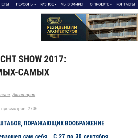
АНЕТЫ
ПЕРСОНЫ
РАЗНОЕ
МЫ В ЭФИРЕ!
О ПРОЕКТЕ
КОНТАКТЫ
CHT SHOW 2017:
АМЫХ-САМЫХ
тинг
,
Акватория
, просмотров: 2736
СШТАБОВ, ПОРАЖАЮЩИХ ВООБРАЖЕНИЕ
евзошел сам себя. C 27 по 30 cентября