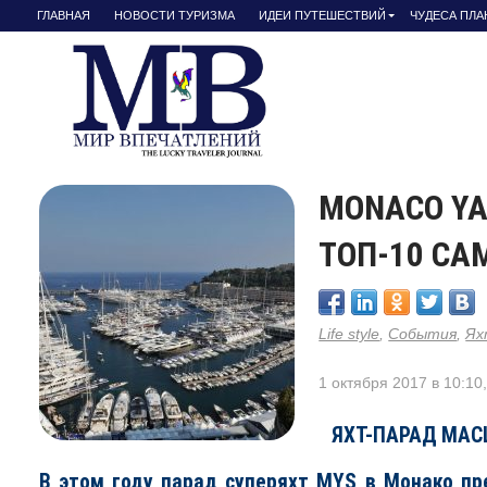
ГЛАВНАЯ
НОВОСТИ ТУРИЗМА
ИДЕИ ПУТЕШЕСТВИЙ
ЧУДЕСА ПЛ
MONACO YA
ТОП-10 С
Life style
,
События
,
Ях
1 октября 2017 в 10:10
ЯХТ-ПАРАД МА
В этом году парад суперяхт MYS в Монако пр