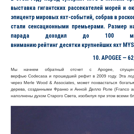
выставка гигантских рассекателей морей и о
эпицентр мировых яхт-событий, собрав в роско
стали сенсационными премьерами. Размер на
парада доходил до 100 метр
вниманию
рейтинг
десятки крупнейших яхт MYS
10. APOGEE — 6
Мы начнем обратный отсчет с Apogee, спуще
верфью Codecasa и прошедшей рефит в 2009 году. Эта лод
через Merle Wood & Associates, может похвастаться богаты
дерева, созданными Франко и Анной Делло Роле (Franco an
наполнены духом Старого Света, изобилуя при этом всеми бл