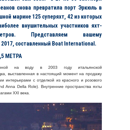
кеанов снова превратила порт Эркюль в
шной марине 125 суперяхт, 42 из которых
иболее внушительных участников яхт-
ов. Представляем вашему
 2017, составленный
Boat International
.
2,5 МЕТРА
нной на воду в 2003 году итальянской
ка, выставленная в настоящий момент на продажу
ми интерьерами с отделкой из красного и розового
d Anna Della Role). Внутренние пространства яхты
агами XXI века.