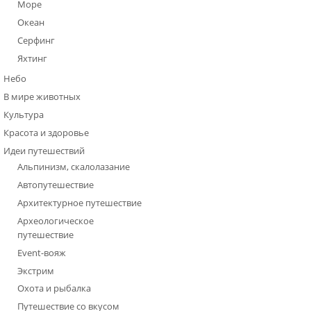
Море
Океан
Серфинг
Яхтинг
Небо
В мире животных
Культура
Красота и здоровье
Идеи путешествий
Альпинизм, скалолазание
Автопутешествие
Архитектурное путешествие
Археологическое
путешествие
Event-вояж
Экстрим
Охота и рыбалка
Путешествие со вкусом