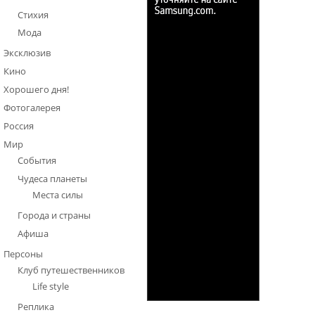
Стихия
Мода
Эксклюзив
Кино
Хорошего дня!
Фотогалерея
Россия
Мир
События
Чудеса планеты
Места силы
Города и страны
Афиша
Персоны
Клуб путешественников
Life style
Реплика