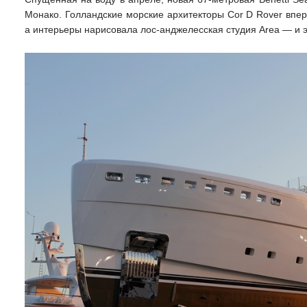
Монако. Голландские морские архитекторы Cor D Rover вперв
а интерьеры нарисовала лос-анджелесская студия Area — и э