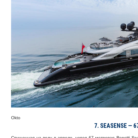
Okto
7. SEASENSE — 
Спущенная на воду в апреле, новая 67-метровая Benetti Se