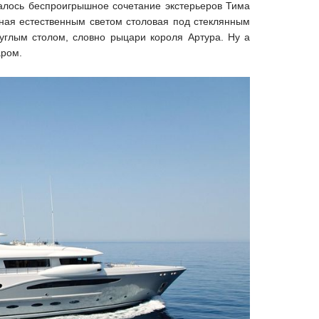
валось беспроигрышное сочетание экстерьеров Тима
ная естественным светом столовая под стеклянным
руглым столом, словно рыцари короля Артура. Ну а
аром.