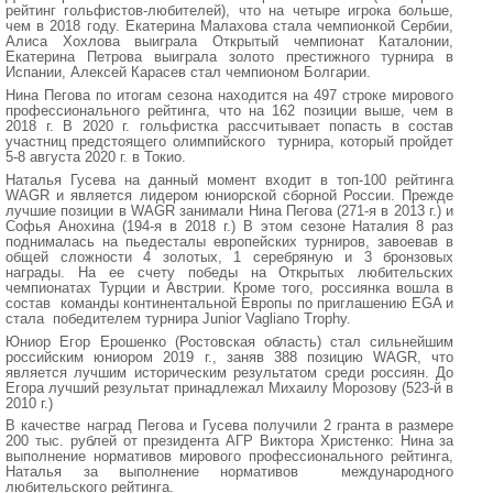
рейтинг гольфистов-любителей), что на четыре игрока больше,
чем в 2018 году. Екатерина Малахова стала чемпионкой Сербии,
Алиса Хохлова выиграла Открытый чемпионат Каталонии,
Екатерина Петрова выиграла золото престижного турнира в
Испании, Алексей Карасев стал чемпионом Болгарии.
Нина Пегова по итогам сезона находится на 497 строке мирового
профессионального рейтинга, что на 162 позиции выше, чем в
2018 г. В 2020 г. гольфистка рассчитывает попасть в состав
участниц предстоящего олимпийского турнира, который пройдет
5-8 августа 2020 г. в Токио.
Наталья Гусева на данный момент входит в топ-100 рейтинга
WAGR и является лидером юниорской сборной России. Прежде
лучшие позиции в WAGR занимали Нина Пегова (271-я в 2013 г.) и
Софья Анохина (194-я в 2018 г.) В этом сезоне Наталия 8 раз
поднималась на пьедесталы европейских турниров, завоевав в
общей сложности 4 золотых, 1 серебряную и 3 бронзовых
награды. На ее счету победы на Открытых любительских
чемпионатах Турции и Австрии. Кроме того, россиянка вошла в
состав команды континентальной Европы по приглашению EGA и
стала победителем турнира Junior Vagliano Trophy.
Юниор Егор Ерошенко (Ростовская область) стал сильнейшим
российским юниором 2019 г., заняв 388 позицию WAGR, что
является лучшим историческим результатом среди россиян. До
Егора лучший результат принадлежал Михаилу Морозову (523-й в
2010 г.)
В качестве наград Пегова и Гусева получили 2 гранта в размере
200 тыс. рублей от президента АГР Виктора Христенко: Нина за
выполнение нормативов мирового профессионального рейтинга,
Наталья за выполнение нормативов международного
любительского рейтинга.