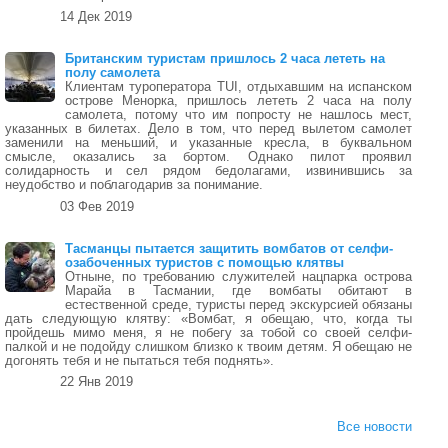
14 Дек 2019
Британским туристам пришлось 2 часа лететь на
полу самолета
Клиентам туроператора TUI, отдыхавшим на испанском
острове Менорка, пришлось лететь 2 часа на полу
самолета, потому что им попросту не нашлось мест,
указанных в билетах. Дело в том, что перед вылетом самолет
заменили на меньший, и указанные кресла, в буквальном
смысле, оказались за бортом. Однако пилот проявил
солидарность и сел рядом бедолагами, извинившись за
неудобство и поблагодарив за понимание.
03 Фев 2019
Тасманцы пытается защитить вомбатов от селфи-
озабоченных туристов с помощью клятвы
Отныне, по требованию служителей нацпарка острова
Марайа в Тасмании, где вомбаты обитают в
естественной среде, туристы перед экскурсией обязаны
дать следующую клятву: «Вомбат, я обещаю, что, когда ты
пройдешь мимо меня, я не побегу за тобой со своей селфи-
палкой и не подойду слишком близко к твоим детям. Я обещаю не
догонять тебя и не пытаться тебя поднять».
22 Янв 2019
Все новости