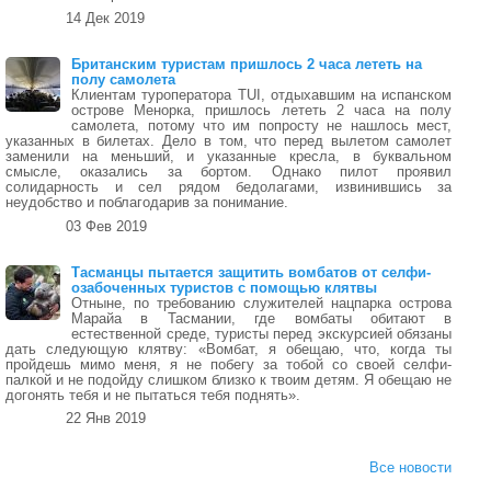
14 Дек 2019
Британским туристам пришлось 2 часа лететь на
полу самолета
Клиентам туроператора TUI, отдыхавшим на испанском
острове Менорка, пришлось лететь 2 часа на полу
самолета, потому что им попросту не нашлось мест,
указанных в билетах. Дело в том, что перед вылетом самолет
заменили на меньший, и указанные кресла, в буквальном
смысле, оказались за бортом. Однако пилот проявил
солидарность и сел рядом бедолагами, извинившись за
неудобство и поблагодарив за понимание.
03 Фев 2019
Тасманцы пытается защитить вомбатов от селфи-
озабоченных туристов с помощью клятвы
Отныне, по требованию служителей нацпарка острова
Марайа в Тасмании, где вомбаты обитают в
естественной среде, туристы перед экскурсией обязаны
дать следующую клятву: «Вомбат, я обещаю, что, когда ты
пройдешь мимо меня, я не побегу за тобой со своей селфи-
палкой и не подойду слишком близко к твоим детям. Я обещаю не
догонять тебя и не пытаться тебя поднять».
22 Янв 2019
Все новости