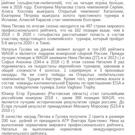
рейтинг гольфистов-любителей), что на четыре игрока больше,
чем в 2018 году. Екатерина Малахова стала чемпионкой Сербии,
Алиса Хохлова выиграла Открытый чемпионат Каталонии,
Екатерина Петрова выиграла золото престижного турнира в
Испании, Алексей Карасев стал чемпионом Болгарии.
Нина Пегова по итогам сезона находится на 497 строке мирового
профессионального рейтинга, что на 162 позиции выше, чем в
2018 г. В 2020 г. гольфистка рассчитывает попасть в состав
участниц предстоящего олимпийского турнира, который пройдет
5-8 августа 2020 г. в Токио.
Наталья Гусева на данный момент входит в топ-100 рейтинга
WAGR и является лидером юниорской сборной России. Прежде
лучшие позиции в WAGR занимали Нина Пегова (271-я в 2013 г.) и
Софья Анохина (194-я в 2018 г.) В этом сезоне Наталия 8 раз
поднималась на пьедесталы европейских турниров, завоевав в
общей сложности 4 золотых, 1 серебряную и 3 бронзовых
награды. На ее счету победы на Открытых любительских
чемпионатах Турции и Австрии. Кроме того, россиянка вошла в
состав команды континентальной Европы по приглашению EGA и
стала победителем турнира Junior Vagliano Trophy.
Юниор Егор Ерошенко (Ростовская область) стал сильнейшим
российским юниором 2019 г., заняв 388 позицию WAGR, что
является лучшим историческим результатом среди россиян. До
Егора лучший результат принадлежал Михаилу Морозову (523-й в
2010 г.)
В качестве наград Пегова и Гусева получили 2 гранта в размере
200 тыс. рублей от президента АГР Виктора Христенко: Нина за
выполнение нормативов мирового профессионального рейтинга,
Наталья за выполнение нормативов международного
любительского рейтинга.