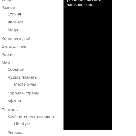
Разное
Стихия
Явления
Мода
Хорошего дня!
Фотогалерея
Россия
Мир
События
Чудеса планеты
Места силы
Города и страны
Афиша
Персоны
Клуб путешественников
Life style
Реплика