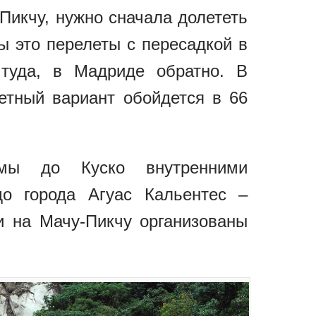
Пикчу, нужно сначала долететь
ы это перелеты с пересадкой в
 туда, в Мадриде обратно. В
етный вариант обойдется в 66
мы до Куско внутренними
до города Агуас Кальентес –
ии на Мачу-Пикчу организованы