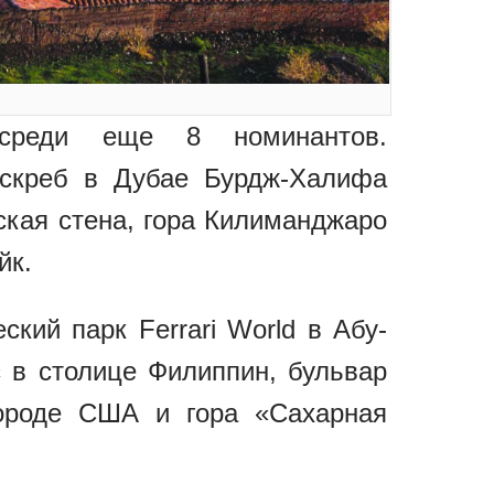
среди еще 8 номинантов.
оскреб в Дубае Бурдж-Халифа
ская стена, гора Килиманджаро
йк.
кий парк Ferrari World в Абу-
 в столице Филиппин, бульвар
городе США и гора «Сахарная