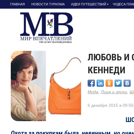
ГЛАВНАЯ
НОВОСТИ ТУРИЗМА
ИДЕИ ПУТЕШЕСТВИЙ
ЧУДЕСА ПЛ
ЛЮБОВЬ И 
КЕННЕДИ
Мода
,
Лица и эпохи
,
Ш
6 декабря 2015 в 09:50
ШО
Охота за покупкам была невинным, но оч