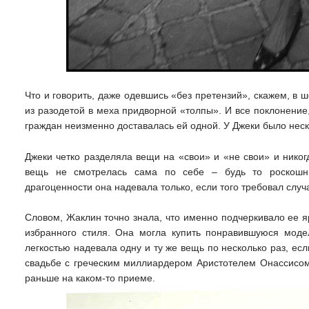
Что и говорить, даже одевшись «без претензий», скажем, в 
из разодетой в меха придворной «толпы». И все поклонение
граждан неизменно доставалась ей одной. У Джеки было нес
Джеки четко разделяла вещи на «свои» и «не свои» и никогд
вещь не смотрелась сама по себе – будь то роскошн
драгоценности она надевала только, если того требовал случ
Словом, Жаклин точно знала, что именно подчеркивало ее 
избранного стиля. Она могла купить понравившуюся модел
легкостью надевала одну и ту же вещь по несколько раз, ес
свадьбе с греческим миллиардером Аристотелем Онассисом 
раньше на каком-то приеме.