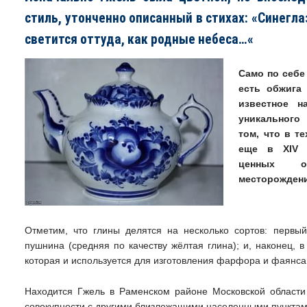
стиль, утонченно описанный в стихах:
«
С
инегла
светится
оттуда
,
как
родные
небеса…
«
Само по себе
есть обжига
известное н
уникального
том, что в т
еще в XIV 
ценных ог
месторождени
Отметим, что глины делятся на несколько сортов: первый
пушнина (средняя по качеству жёлтая глина); и, наконец, 
которая и используется для изготовления фарфора и фаянса
Находится Гжель в Раменском районе Московской области (
совокупности с другими близлежащими населенными пунктам