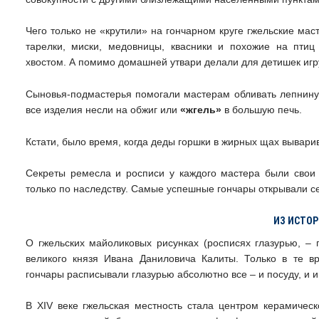
Чего только не «крутили» на гончарном круге гжельские ма
тарелки, миски, медовницы, квасники и похожие на птиц
хвостом. А помимо домашней утвари делали для детишек игру
Сыновья-подмастерья помогали мастерам обливать лепнину 
все изделия несли на обжиг или
«жгель»
в большую печь.
Кстати, было время, когда деды горшки в жирных щах выварив
Секреты ремесла и росписи у каждого мастера были свои 
только по наследству. Самые успешные гончары открывали 
ИЗ ИСТО
О гжельских майоликовых рисунках (росписях глазурью, –
великого князя Ивана Даниловича Калиты. Только в те в
гончары расписывали глазурью абсолютно все – и посуду, и и
В XIV веке гжельская местность стала центром керамическо