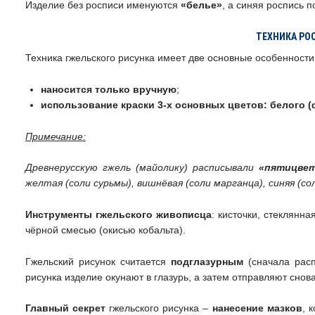
Изделие без росписи именуются
«белье»
, а синяя роспись 
ТЕХНИКА РО
Техника гжельского рисунка имеет две основные особенности 
наносится только вручную
;
использование краски 3-х основных цветов: белого (ф
Примечание:
Древнерусскую гжель (майолику) расписывали
«пятицве
желтая (соли сурьмы), вишнёвая (соли марганца), синяя (со
Инструменты гжельского живописца
: кисточки, стеклянн
чёрной смесью (окисью кобальта).
Гжельский рисунок считается
подглазурным
(сначала расп
рисунка изделие окунают в глазурь, а затем отправляют снова 
Главный секрет
гжельского рисунка –
нанесение мазков
, 