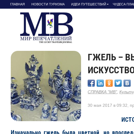
ГЛАВНАЯ
НОВОСТИ ТУРИЗМА
ИДЕИ ПУТЕШЕСТВИЙ
ЧУДЕСА ПЛ
ГЖЕЛЬ – В
ИСКУССТВ
СПРАВКА "МВ"
,
Культ
30 мая 2017 в 09:32, п
ИСТ
Изначально гжель была цветной, но впосле