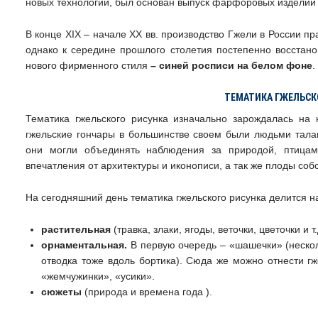
новых технологий, был основан выпуск фарфоровых изделий
В конце XIX – начале XX вв. производство Гжели в России п
однако к середине прошлого столетия постепенно восстан
нового фирменного стиля
– синей росписи на белом фоне
.
ТЕМАТИКА ГЖЕЛЬСК
Тематика гжельского рисунка изначально зарождалась на
гжельские гончары в большинстве своем были людьми тал
они могли объединять наблюдения за природой, птицам
впечатления от архитектуры и иконописи, а так же плоды со
На сегодняшний день тематика гжельского рисунка делится на
растительная
(травка, злаки, ягоды, веточки, цветочки и т.
орнаментальная.
В первую очередь – «шашечки» (нескол
отводка тоже вдоль бортика). Сюда же можно отнести гже
«жемчужинки», «усики».
cюжеты
(природа и времена года ).