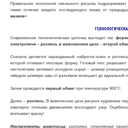
Правильная технология гжельского рисунка подразумевает
также отличие каждого последующего мазка от предыду
мазков»
.
ТЕХНОЛОГИЧЕСКА
Современная технологическая цепочка выглядит так:
форм
электропечи
–
роспись в живописном цехе
–
второй обж
Сначала делается карандашный набросок-эскиз и росписы
которой отливают гипсовую форму. Готовый гипс разрезают 
пистолетами заливают исходное сырьё – шликер (очищенную 
твёрдом шликере швы от разъёмов зачищают до идеальной гл
Затем проводится
первый обжиг
при температуре 900˚С.
Далее –
роспись.
В живописном цехе рисунок художника пере
ювелирно точными движениями воссоздают узор. Ошибаться
впитывает краску!
Инструменты живописца
: кисточки, стеклянная пали