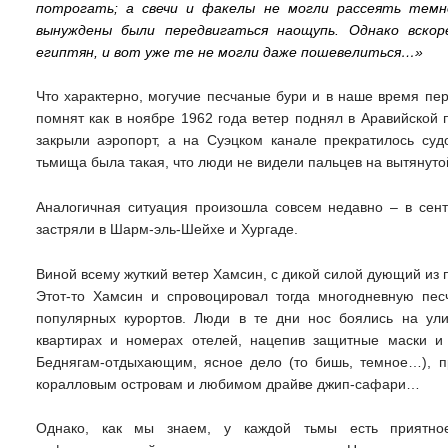
потрогать; а свечи и факелы не могли рассеять темн
вынуждены были передвигаться наощупь. Однако вско
египтян, и вот уже те не могли даже пошевелиться…»
Что характерно, могучие песчаные бури и в наше время пе
помнят как в ноябре 1962 года ветер поднял в Аравийской п
закрыли аэропорт, а на Суэцком канале прекратилось судо
тьмища была такая, что люди не видели пальцев на вытянуто
Аналогичная ситуация произошла совсем недавно – в сентя
застряли в Шарм-эль-Шейхе и Хургаде.
Виной всему жуткий ветер Хамсин, с дикой силой дующий из 
Этот-то Хамсин и спровоцировал тогда многодневную пес
популярных курортов. Люди в те дни нос боялись на ули
квартирах и номерах отелей, нацепив защитные маски и 
Беднягам-отдыхающим, ясное дело (то бишь, темное…), пр
коралловым островам и любимом драйве джип-сафари…
Однако, как мы знаем, у каждой тьмы есть приятное