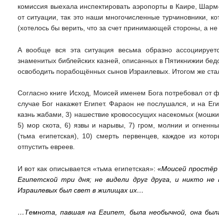
комиссия выехала инспектировать аэропорты в Каире, Шарм-э
от ситуации, так это наши многочисленные турчиновники, к
(хотелось бы верить, что за счет принимающей стороны, а не
А вообще вся эта ситуация весьма образно ассоциирует
знаменитых библейских казней, описанных в Пятикнижии бедс
освободить порабощённых сынов Израилевых. Итогом же стал
Согласно книге Исход, Моисей именем Бога потребовал от ф
случае Бог накажет Египет. Фараон не послушался, и на Еги
казнь жабами, 3) нашествие кровососущих насекомых (мошки,
5) мор скота, 6) язвы и нарывы, 7) гром, молнии и огненн
(тьма египетская), 10) смерть первенцев, каждое из кот
отпустить евреев.
И вот как описывается «тьма египетская»
: «
Моисей простёр 
Египетской три дня; не видели друг друга, и никто не 
Израилевых был свет в жилищах их…
…Темнота, павшая на Египет, была необычной, она был