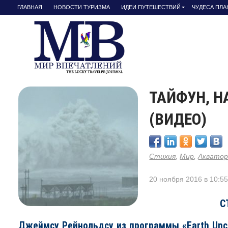
ГЛАВНАЯ
НОВОСТИ ТУРИЗМА
ИДЕИ ПУТЕШЕСТВИЙ
ЧУДЕСА ПЛ
ТАЙФУН, 
(ВИДЕО)
Стихия
,
Мир
,
Акватор
20 ноября 2016 в 10:5
С
Джеймсу Рейнольдсу из программы «Earth Unc