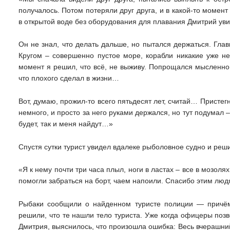
получалось. Потом потеряли друг друга, и в какой-то момент
в открытой воде без оборудования для плавания Дмитрий ув
Он не знал, что делать дальше, но пытался держаться. Глав
Кругом – совершенно пустое море, корабли никакие уже не
момент я решил, что всё, не выживу. Попрощался мысленно
что плохого сделал в жизни…
Вот, думаю, прожил-то всего пятьдесят лет, считай… Пристег
немного, и просто за него руками держался, но тут подумал –
будет, так и меня найдут…»
Спустя сутки турист увидел вдалеке рыболовное судно и реш
«Я к нему почти три часа плыл, ноги в ластах – все в мозоля
помогли забраться на борт, чаем напоили. Спасибо этим людя
Рыбаки сообщили о найденном туристе полиции — причём
решили, что те нашли тело туриста. Уже когда офицеры поз
Дмитрия, выяснилось, что произошла ошибка: Весь вчерашни