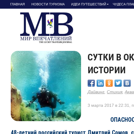
ГЛАВНАЯ
НОВОСТИ ТУРИЗМА
ИДЕИ ПУТЕШЕСТВИЙ
ЧУДЕСА ПЛ
СУТКИ В О
ИСТОРИИ
Дайвинг
,
Стихия
,
Акв
3 марта 2017 в 22:31, 
ОПАСНОС
48-летний российский турист Дмитрий Сомов, с