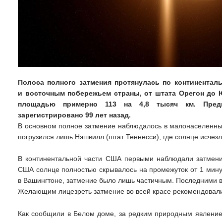
Полоса полного затмения протянулась по континента
и восточным побережьем страны, от штата Орегон до
площадью примерно 113 на 4,8 тысяч км. Пред
зарегистрировано 99 лет назад.
В основном полное затмение наблюдалось в малонаселенных
погрузился лишь Нэшвилл (штат Теннесси), где солнце исчезл
В континентальной части США первыми наблюдали затмение
США солнце полностью скрывалось на промежуток от 1 минуты
в Вашингтоне, затмение было лишь частичным. Последними 
Желающим лицезреть затмение во всей красе рекомендовал
Как сообщили в Белом доме, за редким природным явлени