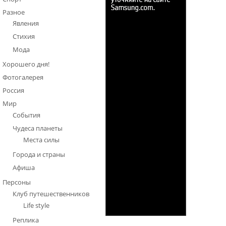
Разное
Явления
Стихия
Мода
Хорошего дня!
Фотогалерея
Россия
Мир
События
Чудеса планеты
Места силы
Города и страны
Афиша
Персоны
Клуб путешественников
Life style
Реплика