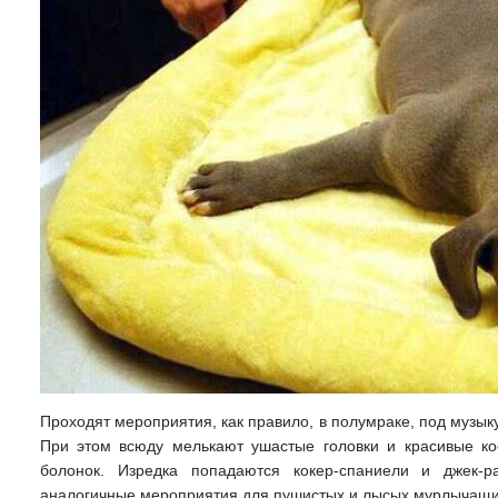
Проходят мероприятия, как правило, в полумраке, под музык
При этом всюду мелькают ушастые головки и красивые кос
болонок. Изредка попадаются кокер-спаниели и джек-р
аналогичные мероприятия для пушистых и лысых мурлычащ