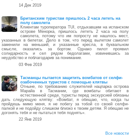
14 Дек 2019
Британским туристам пришлось 2 часа лететь на
полу самолета
Клиентам туроператора TUI, отдыхавшим на испанском
острове Менорка, пришлось лететь 2 часа на полу
самолета, потому что им попросту не нашлось мест,
указанных в билетах. Дело в том, что перед вылетом самолет
заменили на меньший, и указанные кресла, в буквальном
смысле, оказались за бортом. Однако пилот проявил
солидарность и сел рядом бедолагами, извинившись за
неудобство и поблагодарив за понимание.
03 Фев 2019
Тасманцы пытается защитить вомбатов от селфи-
озабоченных туристов с помощью клятвы
Отныне, по требованию служителей нацпарка острова
Марайа в Тасмании, где вомбаты обитают в
естественной среде, туристы перед экскурсией обязаны
дать следующую клятву: «Вомбат, я обещаю, что, когда ты
пройдешь мимо меня, я не побегу за тобой со своей селфи-
палкой и не подойду слишком близко к твоим детям. Я обещаю не
догонять тебя и не пытаться тебя поднять».
22 Янв 2019
Все новости