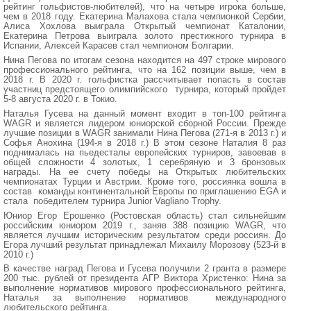
рейтинг гольфистов-любителей), что на четыре игрока больше,
чем в 2018 году. Екатерина Малахова стала чемпионкой Сербии,
Алиса Хохлова выиграла Открытый чемпионат Каталонии,
Екатерина Петрова выиграла золото престижного турнира в
Испании, Алексей Карасев стал чемпионом Болгарии.
Нина Пегова по итогам сезона находится на 497 строке мирового
профессионального рейтинга, что на 162 позиции выше, чем в
2018 г. В 2020 г. гольфистка рассчитывает попасть в состав
участниц предстоящего олимпийского турнира, который пройдет
5-8 августа 2020 г. в Токио.
Наталья Гусева на данный момент входит в топ-100 рейтинга
WAGR и является лидером юниорской сборной России. Прежде
лучшие позиции в WAGR занимали Нина Пегова (271-я в 2013 г.) и
Софья Анохина (194-я в 2018 г.) В этом сезоне Наталия 8 раз
поднималась на пьедесталы европейских турниров, завоевав в
общей сложности 4 золотых, 1 серебряную и 3 бронзовых
награды. На ее счету победы на Открытых любительских
чемпионатах Турции и Австрии. Кроме того, россиянка вошла в
состав команды континентальной Европы по приглашению EGA и
стала победителем турнира Junior Vagliano Trophy.
Юниор Егор Ерошенко (Ростовская область) стал сильнейшим
российским юниором 2019 г., заняв 388 позицию WAGR, что
является лучшим историческим результатом среди россиян. До
Егора лучший результат принадлежал Михаилу Морозову (523-й в
2010 г.)
В качестве наград Пегова и Гусева получили 2 гранта в размере
200 тыс. рублей от президента АГР Виктора Христенко: Нина за
выполнение нормативов мирового профессионального рейтинга,
Наталья за выполнение нормативов международного
любительского рейтинга.