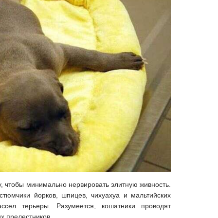
у, чтобы минимально нервировать элитную живность.
тюмчики йорков, шпицев, чихуахуа и мальтийских
ассел терьеры. Разумеется, кошатники проводят
их прелестников…