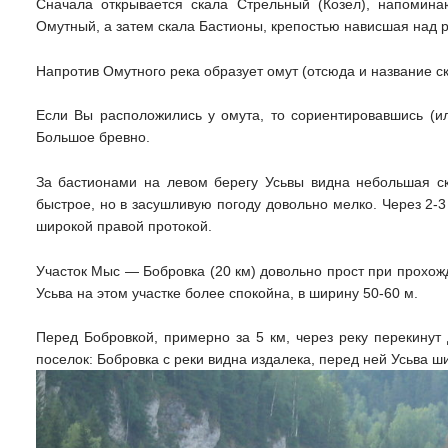
Сначала открывается скала Стрельный (Козел), напомина
Омутный, а затем скала Бастионы, крепостью нависшая над р
Напротив Омутного река образует омут (отсюда и название ск
Если Вы расположились у омута, то сориентировавшись (и
Большое бревно.
За бастионами на левом берегу Усьвы видна небольшая ска
быстрое, но в засушливую погоду довольно мелко. Через 2-3
широкой правой протокой.
Участок Мыс — Бобровка (20 км) довольно прост при прохож
Усьва на этом участке более спокойна, в ширину 50-60 м.
Перед Бобровкой, примерно за 5 км, через реку перекинут
поселок: Бобровка с реки видна издалека, перед ней Усьва 