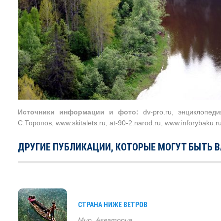
Источники информации и фото:
dv-pro.ru
, энциклопед
С.Торопов,
www.skitalets.ru
,
at-90-2.narod.ru
,
www.inforybaku.r
ДРУГИЕ ПУБЛИКАЦИИ, КОТОРЫЕ МОГУТ БЫТЬ 
СТРАНА НИЖЕ ВЕТРОВ
Мир
,
Акватория