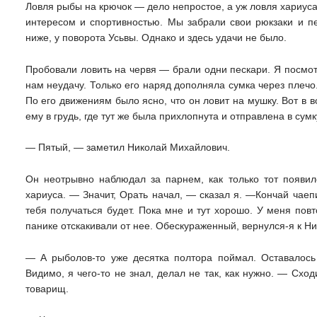
Ловля рыбы на крючок — дело непростое, а уж ловля хариус
интересом и спортивностью. Мы забрали свои рюкзаки и п
ниже, у поворота Усьвы. Однако и здесь удачи не было.
Пробовали ловить на червя — брали одни пескари. Я посмот
нам неудачу. Только его наряд дополняла сумка через пле
По его движениям было ясно, что он ловит на мушку. Вот в 
ему в грудь, где тут же была прихлопнута и отправлена в сумк
— Пятый, — заметил Николай Михайлович.
Он неотрывно наблюдал за парнем, как только тот появил
хариуса. — Значит, Орать начал, — сказал я. —Кончай чаепи
тебя получаться будет. Пока мне и тут хорошо. У меня пов
панике отскакивали от нее. Обескураженный, вернулся-я к Н
— А рыболов-то уже десятка полтора поймал. Оставалось 
Видимо, я чего-то не знал, делал не так, как нужно. — Сх
товарищ.