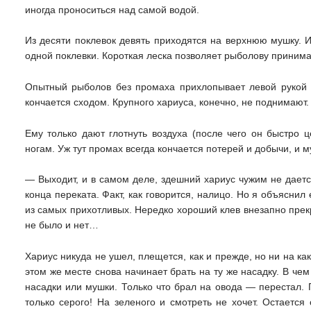
иногда проноситься над самой водой.
Из десяти поклевок девять приходятся на верхнюю мушку. 
одной поклевки. Короткая леска позволяет рыболову принима
Опытный рыболов без промаха прихлопывает левой рукой с
кончается сходом. Крупного хариуса, конечно, не поднимают.
Ему только дают глотнуть воздуха (после чего он быстро 
ногам. Уж тут промах всегда кончается потерей и добычи, и м
— Выходит, и в самом деле, здешний хариус чужим не дает
конца переката. Факт, как говорится, налицо. Но я объяснил
из самых прихотливых. Нередко хороший клев внезапно прекра
не было и нет…
Хариус никуда не ушел, плещется, как и прежде, но ни на к
этом же месте снова начинает брать на ту же насадку. В че
насадки или мушки. Только что брал на овода — перестал. 
только серого! На зеленого и смотреть не хочет. Остается