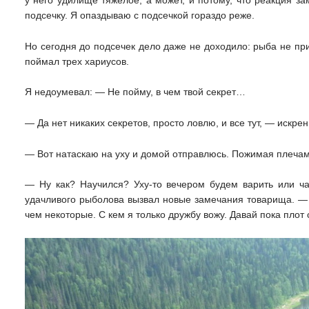
у него удилище тяжелое, а может, и потому, что реакция з
подсечку. Я опаздываю с подсечкой гораздо реже.
Но сегодня до подсечек дело даже не доходило: рыба не пр
поймал трех хариусов.
Я недоумевал: — Не пойму, в чем твой секрет…
— Да нет никаких секретов, просто ловлю, и все тут, — искрен
— Вот натаскаю на уху и домой отправлюсь. Пожимая плечам
— Ну как? Научился? Уху-то вечером будем варить или ч
удачливого рыболова вызвал новые замечания товарища. — В
чем некоторые. С кем я только дружбу вожу. Давай пока плот