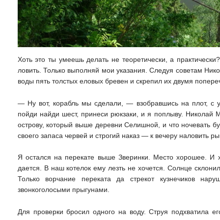
Хоть это ты умеешь делать не теоретически, а практически
ловить. Только выполняй мои указания. Следуя советам Ник
воды пять толстых еловых бревен и скрепил их двумя попер
— Ну вот, корабль мы сделали, — взобравшись на плот, с 
пойди найди шест, принеси рюкзаки, и я поплыву. Николай М
острову, который выше деревни Селишной, и что ночевать б
своего запаса червей и строгий наказ — к вечеру наловить ры
Я остался на перекате выше Зверинки. Место хорошее. И ха
дается. В наш котелок ему лезть не хочется. Солнце склонил
Только ворчание переката да стрекот кузнечиков нар
звонкоголосыми прыгунами.
Для проверки бросил одного на воду. Струя подхватила его