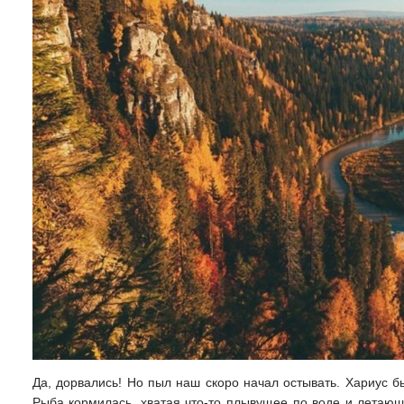
Да, дорвались! Но пыл наш скоро начал остывать. Хариус бы
Рыба кормилась, хватая что-то плывущее по воде и летающ