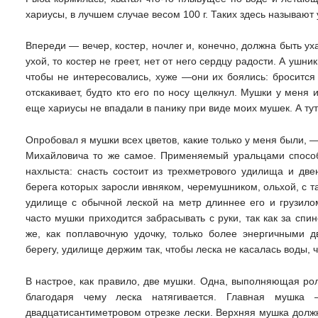
хариусы, в лучшем случае весом 100 г. Таких здесь называют
Впереди — вечер, костер, ночлег и, конечно, должна быть у
ухой, то костер не греет, нет от него сердцу радости. А уш
чтобы не интересовались, хуже —они их боялись: бросится 
отскакивает, будто кто его по носу щелкнул. Мушки у меня 
еще хариусы не впадали в панику при виде моих мушек. А тут
Опробовал я мушки всех цветов, какие только у меня были, —
Михайловича то же самое. Применяемый уральцами способ
нахлыста: снасть состоит из трехметрового удилища и две
берега которых заросли ивняком, черемушником, ольхой, с 
удилище с обычной леской на метр длиннее его и грузило
часто мушки приходится забрасывать с руки, так как за спи
же, как поплавочную удочку, только более энергичными 
берегу, удилище держим так, чтобы леска не касалась воды, ч
В настрое, как правило, две мушки. Одна, выполняющая рол
благодаря чему леска натягивается. Главная мушка
двадцатисантиметровом отрезке лески. Верхняя мушка должн