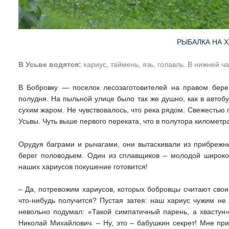
РЫБАЛКА НА 
В Усьве водятся:
хариус, таймень, язь, голавль. В нижней ч
В Бобровку — поселок лесозаготовителей на правом бере
полудня. На пыльной улице было так же душно, как в авто
сухим жаром. Не чувствовалось, что река рядом. Свежестью 
Усьвы. Чуть выше первого переката, что в полутора километр
Орудуя баграми и рычагами, они вытаскивали из прибрежны
берег половодьем. Один из сплавщиков – молодой широког
наших хариусов покушение готовится!
– Да, потревожим хариусов, которых бобровцы считают своим
что-нибудь получится? Пустая затея: наш хариус чужим не
невольно подумал: «Такой симпатичный парень, а хвастун
Николай Михайлович. – Ну, это – бабушкин секрет! Мне при