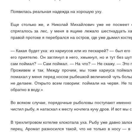
Появилась реальная надежда на хорошую уху.
Еще столько же, и Николай Михайлович уже не посмеет с
спрягалось за лес, у меня в ящике лежало шестнадцать 
правой протоке я перебрался на остров, где уже дымил кос
— Какая будет уха: из хариусов или из пескарей? — был его
его приятелю. Он заглянул в него, хмыкнул, но и тут без шу
сам поймал? — Сам поймал. — На что? — Не скажу. — Это п
Проживем и так. Между прочим, мы тоже хариуса поймали
помахал у меня перед носом рыбешкой величиной чуть боль
не делаем. Открыто всем говорим: поймали на червя. Не т
обратно в воду.»
Во всяком случае, порядочные рыболовы поступают именно 
чистил рыбу, я натаскал к месту ночлега кучу дров. И вот мы
В трехлитровом котелке клокотала уха. Рыбу уже давно зало
перец. Аромат разносился такой, что не только в носу — в