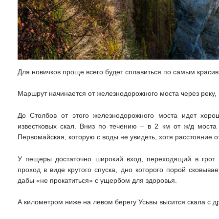
Для новичков проще всего будет сплавиться по самым красив
Маршрут начинается от железнодорожного моста через реку, 
До Столбов от этого железнодорожного моста идет хорош
известковых скал. Вниз по течению – в 2 км от ж/д мост
Первомайская, которую с воды не увидеть, хотя расстояние о
У пещеры достаточно широкий вход, переходящий в грот. 
проход в виде крутого спуска, дно которого порой сковыва
дабы «не прокатиться» с ущербом для здоровья.
А километром ниже на левом берегу Усьвы высится скала с д