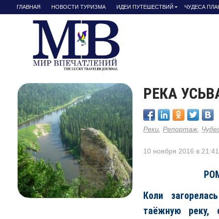
ГЛАВНАЯ
НОВОСТИ ТУРИЗМА
ИДЕИ ПУТЕШЕСТВИЙ
ЧУДЕСА ПЛ
РЕКА УСЬВ
Реки
,
Репортаж
,
Чуде
10 ноября 2016 в 21:4
РО
Коли загорелас
таёжную реку,