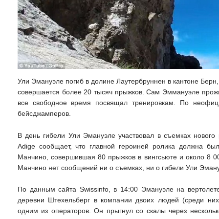
Ули Эмануэле погиб в долине Лаутербруннен в кантоне Бер
совершается более 20 тысяч прыжков. Сам Эммануэле прожил
все свободное время посвящал тренировкам. По неофиц
бейсджамперов.
В день гибели Ули Эмануэле участвовал в съемках нового 
Adige сообщает, что главной героиней ролика должна был
Манчино, совершившая 80 прыжков в вингсьюте и около 8 0
Манчино нет сообщений ни о съемках, ни о гибели Ули Эман
По данным сайта Swissinfo, в 14:00 Эмануэле на вертолет
деревни Штехельберг в компании двоих людей (среди них
одним из операторов. Он прыгнул со скалы через несколь