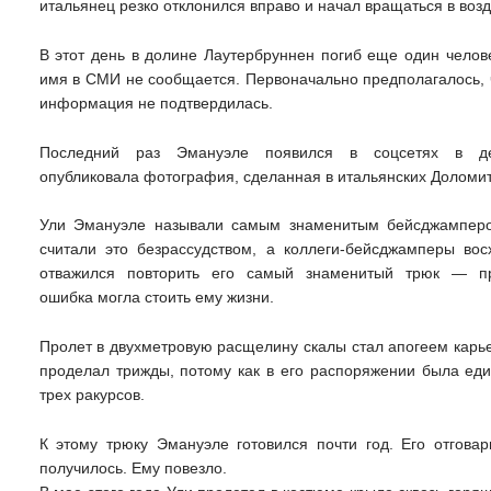
итальянец резко отклонился вправо и начал вращаться в возду
В этот день в долине Лаутербруннен погиб еще один челов
имя в СМИ не сообщается. Первоначально предполагалось, ч
информация не подтвердилась.
Последний раз Эмануэле появился в соцсетях в д
опубликовала фотография, сделанная в итальянских Доломит
Ули Эмануэле называли самым знаменитым бейсджампером
считали это безрассудством, а коллеги-бейсджамперы во
отважился повторить его самый знаменитый трюк — пр
ошибка могла стоить ему жизни.
Пролет в двухметровую расщелину скалы стал апогеем карье
проделал трижды, потому как в его распоряжении была ед
трех ракурсов.
К этому трюку Эмануэле готовился почти год. Его отговар
получилось. Ему повезло.