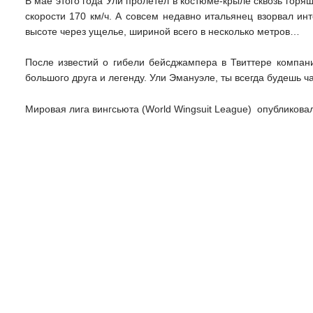
В мае этого года Ули пролетел в костюме-крыле сквозь горя
скорости 170 км/ч. А совсем недавно итальянец взорвал ин
высоте через ущелье, шириной всего в несколько метров…
После известий о гибели бейсджампера в Твиттере компан
большого друга и легенду. Ули Эмануэле, ты всегда будешь ч
Мировая лига вингсьюта (World Wingsuit League) опубликов