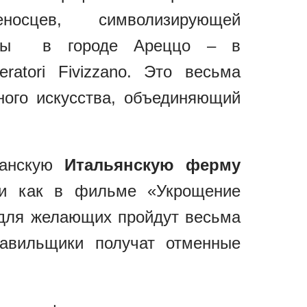
носцев, символизирующей
ниры в городе Ареццо – в
eratori Fivizzano. Это весьма
ного искусства, объединяющий
канскую
Итальянскую ферму
ти как в фильме «Укрощение
 для желающих пройдут весьма
давильщики получат отменные