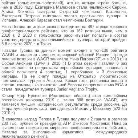
рейтинг гольфистов-любителей), что на четыре игрока больше,
чем в 2018 году. Екатерина Малахова стала чемпионкой Сербии,
Алиса Хохлова выиграла Открытый чемпионат Каталонии,
Екатерина Петрова выиграла золото престижного турнира в
Испании, Алексей Карасев стал чемпионом Болгарии.
Нина Пегова по итогам сезона находится на 497 строке мирового
профессионального рейтинга, что на 162 позиции выше, чем в
2018 г. В 2020 г. гольфистка рассчитывает попасть в состав
участниц предстоящего олимпийского турнира, который пройдет
5-8 августа 2020 г. в Токио.
Наталья Гусева на данный момент входит в топ-100 рейтинга
WAGR и является лидером юниорской сборной России. Прежде
лучшие позиции в WAGR занимали Нина Пегова (271-я в 2013 г.) и
Софья Анохина (194-я в 2018 г.) В этом сезоне Наталия 8 раз
поднималась на пьедесталы европейских турниров, завоевав в
общей сложности 4 золотых, 1 серебряную и 3 бронзовых
награды. На ее счету победы на Открытых любительских
чемпионатах Турции и Австрии. Кроме того, россиянка вошла в
состав команды континентальной Европы по приглашению EGA и
стала победителем турнира Junior Vagliano Trophy.
Юниор Егор Ерошенко (Ростовская область) стал сильнейшим
российским юниором 2019 г., заняв 388 позицию WAGR, что
является лучшим историческим результатом среди россиян. До
Егора лучший результат принадлежал Михаилу Морозову (523-й в
2010 г.)
В качестве наград Пегова и Гусева получили 2 гранта в размере
200 тыс. рублей от президента АГР Виктора Христенко: Нина за
выполнение нормативов мирового профессионального рейтинга,
Наталья за выполнение нормативов международного
любительского рейтинга.