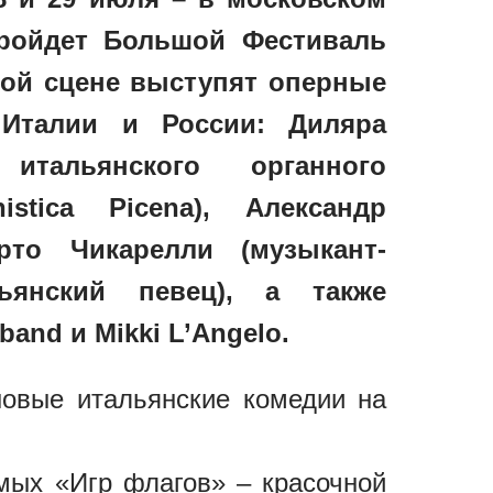
ройдет Большой Фестиваль
авной сцене выступят оперные
Италии и России: Диляра
 итальянского органного
istica Picena), Александр
рто Чикарелли (музыкант-
ьянский певец), а также
band и Mikki L’Angelo.
новые итальянские комедии на
мых «Игр флагов» – красочной