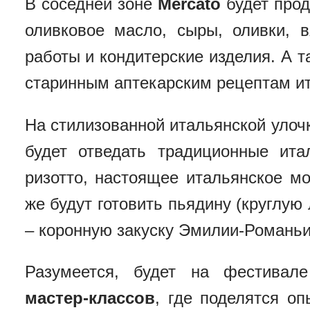
В соседней зоне
Mercato
будет про
оливковое масло, сыры, оливки, 
работы и кондитерские изделия. А т
старинным аптекарским рецептам ит
На стилизованной итальянской улоч
будет отведать традиционные итал
ризотто, настоящее итальянское м
же будут готовить пьядину (круглую
– коронную закуску Эмилии-Романьи
Разумеется, будет на фестива
мастер-классов
, где поделятся о