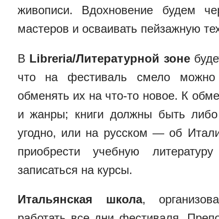
живописи. Вдохновение будем че
мастеров и осваивать пейзажную тех
В
Libreria/Литературной зоне
будет
что на фестиваль смело можно 
обменять их на что-то новое. К об
и жанры; книги должны быть либо
угодно, или на русском — об Итал
приобрести учебную литератур
записаться на курсы.
Итальянская школа
, организова
работать все дни фестиваля. Преп