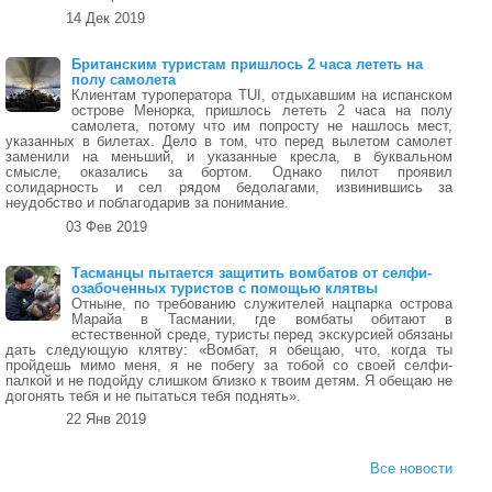
14 Дек 2019
Британским туристам пришлось 2 часа лететь на
полу самолета
Клиентам туроператора TUI, отдыхавшим на испанском
острове Менорка, пришлось лететь 2 часа на полу
самолета, потому что им попросту не нашлось мест,
указанных в билетах. Дело в том, что перед вылетом самолет
заменили на меньший, и указанные кресла, в буквальном
смысле, оказались за бортом. Однако пилот проявил
солидарность и сел рядом бедолагами, извинившись за
неудобство и поблагодарив за понимание.
03 Фев 2019
Тасманцы пытается защитить вомбатов от селфи-
озабоченных туристов с помощью клятвы
Отныне, по требованию служителей нацпарка острова
Марайа в Тасмании, где вомбаты обитают в
естественной среде, туристы перед экскурсией обязаны
дать следующую клятву: «Вомбат, я обещаю, что, когда ты
пройдешь мимо меня, я не побегу за тобой со своей селфи-
палкой и не подойду слишком близко к твоим детям. Я обещаю не
догонять тебя и не пытаться тебя поднять».
22 Янв 2019
Все новости