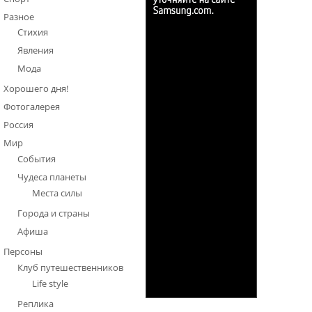
Разное
Стихия
Явления
Мода
Хорошего дня!
Фотогалерея
Россия
Мир
События
Чудеса планеты
Места силы
Города и страны
Афиша
Персоны
Клуб путешественников
Life style
Реплика