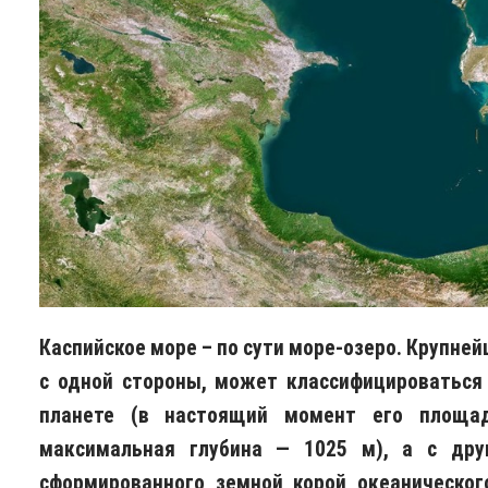
Каспийское море – по сути море-озеро. Крупне
с одной стороны, может классифицироваться
планете (в настоящий момент его площад
максимальная глубина — 1025 м), а с дру
сформированного земной корой океаническог