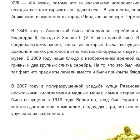
XVII — XIX веках, потому что за раскопками исторически
находки все-таки скрывать не удавалось. В частности, зн
Аниковская в окрестностях города Чердынь на севере Пермск
В 1846 году в Аниковской была обнаружена серебряная
Ездигерда II, Ковада и Хосроя II (V–VI века нашей эры). 
среднеазиатских монет, одна из которых была выпуще
археологических раскопок в этих местах обнаружили клад и
музей. В 1909 году наши блюдо с изображением военной с
гривны и два крупных слитка серебра. На то, что это был 
тот факт, что предметы лежали вместе и были прикрыты блю
В 2007 году в полуразрушенной усадьбе купца Рязанова
несколькими килограммами медных монет, самая старая и
была выпущена в 1916 году. Вероятно, клад был спрятан
мелкого достоинства, номиналом, в одну, две, три, пять копе
улучшило их сохранность.