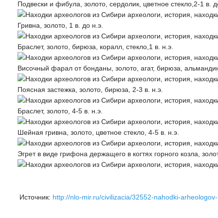
Подвески и фибула, золото, сердолик, цветное стекло,2-1 в. до
Гривна, золото, 1 в. до н.э.
Браслет, золото, бирюза, коралл, стекло,1 в. н.э.
Височный фарал от бонданы, золото, агат, бирюза, альмандины
Поясная застежка, золото, бирюза, 2-3 в. н.э.
Браслет, золото, 4-5 в. н.э.
Шейная гривна, золото, цветное стекло, 4-5 в. н.э.
Эгрет в виде грифона держащего в когтях горного козла, зол
Источник:
http://nlo-mir.ru/civilizacia/32552-nahodki-arheologov-i