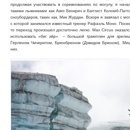
продолжая участвовать в соревнованиях по могулу, я нача
такими лыжниками как Азиз Бенкрич и Баптист Коломб-Патт
сноубордеров, таких как, Мик Журдан. Вскоре я завязал с мо
с которой занимался известный тренер Рафаэль Моно. Поскол
то переход произошел достаточно легко. Max Circus оказал
использовать «биг эйр» – большой трамплин для зрели
Герленом Чичеритом, Брюнбрюном (Дэвидом Брюном), Ми
них.