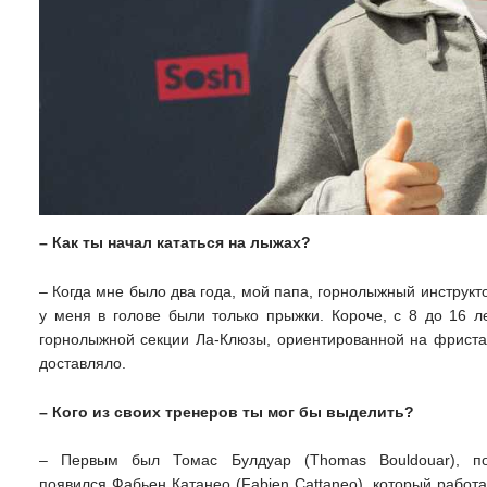
– Как ты начал кататься на лыжах?
– Когда мне было два года, мой папа, горнолыжный инструкт
у меня в голове были только прыжки. Короче, с 8 до 16 л
горнолыжной секции Ла-Клюзы, ориентированной на фриста
доставляло.
– Кого из своих тренеров ты мог бы выделить?
– Первым был Томас Булдуар (Thomas Bouldouar), по
появился Фабьен Катанео (Fabien Cattaneo), который работа