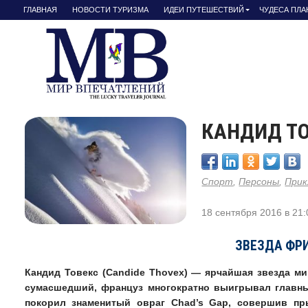
ГЛАВНАЯ
НОВОСТИ ТУРИЗМА
ИДЕИ ПУТЕШЕСТВИЙ
ЧУДЕСА ПЛ
КАНДИД ТО
Спорт
,
Персоны
,
Прик
18 сентября 2016 в 21
ЗВЕЗДА ФР
Кандид Товекс (Candide Thovex) — ярчайшая звезда м
сумасшедший, француз многократно выигрывал главн
покорил знаменитый овраг Chad’s Gap, совершив пр