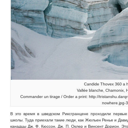
Candide Thovex 360 a h
Vallée blanche, Chamonix, 
Commander un tirage / Order a print: http://tristanshu.da
nowhere.jpg-
В это время в шведском Риксгранцене проходили первые
школы. Туда приехали такие люди, как Жюльен Ренье и Давид
канадцы Дж. Ф. Кюссон, Дж. П. Оклер и Винсент Дорион. Эт