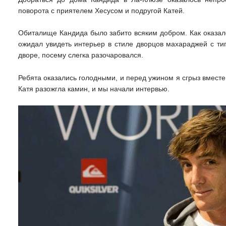
поворота с приятелем Хесусом и подругой Катей.
Обиталище Кандида было забито всяким добром. Как оказало
ожидал увидеть интерьер в стиле дворцов махараджей с т
дворе, посему слегка разочаровался.
Ребята оказались голодными, и перед ужином я сгрыз вместе
Катя разожгла камин, и мы начали интервью.