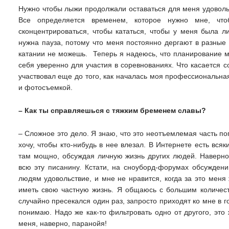
Нужно чтобы лыжи продолжали оставаться для меня удовольс
Все определяется временем, которое нужно мне, чт
сконцентрироваться, чтобы кататься, чтобы у меня была л
нужна пауза, потому что меня постоянно дергают в разные 
катании не можешь.
Теперь я надеюсь, что планирование мо
себя уверенно для участия в соревнованиях. Что касается с
участвовал еще до того, как началась моя профессиональна
и фотосъемкой.
– Как ты справляешься с тяжким бременем славы?
– Сложное это дело. Я знаю, что это неотъемлемая часть поп
хочу, чтобы кто-нибудь в нее влезал. В Интернете есть вся
там мощно, обсуждая личную жизнь других людей. Наверно
всю эту писанину. Кстати, на сноуборд-форумах обсуждени
людям удовольствие, и мне не нравится, когда за это меня
иметь свою частную жизнь. Я общаюсь с большим количеств
случайно пресекался один раз, запросто приходят ко мне в г
понимаю. Надо же как-то фильтровать одно от другого, это 
меня, наверно, паранойя!