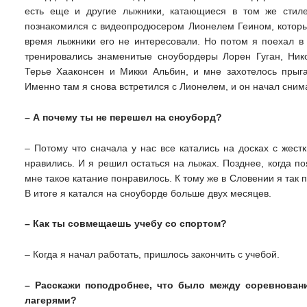
есть еще и другие лыжники, катающиеся в том же стиле
познакомился с видеопродюсером Лионелем Геином, которы
время лыжники его не интересовали. Но потом я поехал в 
тренировались знаменитые сноубордеры Лорен Гуган, Ник
Терье Хааконсен и Микки Альбин, и мне захотелось прыг
Именно там я снова встретился с Лионелем, и он начал сни
– А почему ты не перешел на сноуборд?
– Потому что сначала у нас все катались на досках с жес
нравились. И я решил остаться на лыжах. Позднее, когда п
мне такое катание понравилось. К тому же в Словении я так 
В итоге я катался на сноуборде больше двух месяцев.
– Как ты совмещаешь учебу со спортом?
– Когда я начал работать, пришлось закончить с учебой.
– Расскажи поподробнее, что было между соревнован
лагерями?