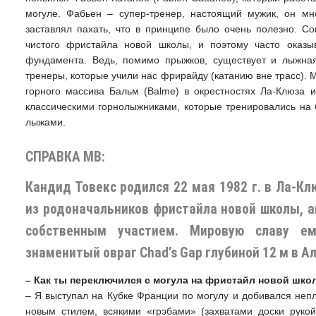
могуле. Фабьен – супер-тренер, настоящий мужик, он мн
заставлял пахать, что в принципе было очень полезно. С
чистого фристайла новой школы, и поэтому часто оказыв
фундамента. Ведь, помимо прыжков, существует и лыжная
тренеры, которые учили нас фрирайду (катанию вне трасс).
горного массива Бальм (Balme) в окрестностях Ла-Клюза 
классическими горнолыжниками, которые тренировались на
лыжами.
СПРАВКА МВ:
Кандид Товекс родился 22 мая 1982 г. в Ла-Кл
из родоначальников фристайла новой школы, 
собственным участием. Мировую славу е
знаменитый овраг Chad’s Gap глубиной 12 м в А
– Как ты переключился с могула на фристайл новой шк
– Я выступал на Кубке Франции по могулу и добивался непл
новым стилем, всякими «грэбами» (захватами доски рукой