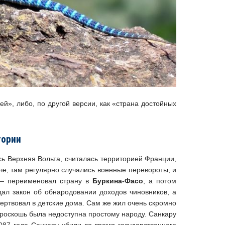
й», либо, по другой версии, как «страна достойных
тории
ась Верхняя Вольта, считалась территорией Франции,
че, там регулярно случались военные перевороты, и
 — переименовал страну в
Буркина-Фасо
, а потом
ал закон об обнародовании доходов чиновников, а
ертвовал в детские дома. Сам же жил очень скромно
 роскошь была недоступна простому народу. Санкару
87 года Санкару убили во время государственного