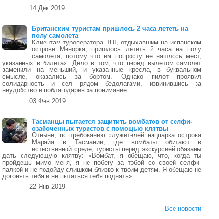
14 Дек 2019
Британским туристам пришлось 2 часа лететь на
полу самолета
Клиентам туроператора TUI, отдыхавшим на испанском
острове Менорка, пришлось лететь 2 часа на полу
самолета, потому что им попросту не нашлось мест,
указанных в билетах. Дело в том, что перед вылетом самолет
заменили на меньший, и указанные кресла, в буквальном
смысле, оказались за бортом. Однако пилот проявил
солидарность и сел рядом бедолагами, извинившись за
неудобство и поблагодарив за понимание.
03 Фев 2019
Тасманцы пытается защитить вомбатов от селфи-
озабоченных туристов с помощью клятвы
Отныне, по требованию служителей нацпарка острова
Марайа в Тасмании, где вомбаты обитают в
естественной среде, туристы перед экскурсией обязаны
дать следующую клятву: «Вомбат, я обещаю, что, когда ты
пройдешь мимо меня, я не побегу за тобой со своей селфи-
палкой и не подойду слишком близко к твоим детям. Я обещаю не
догонять тебя и не пытаться тебя поднять».
22 Янв 2019
Все новости