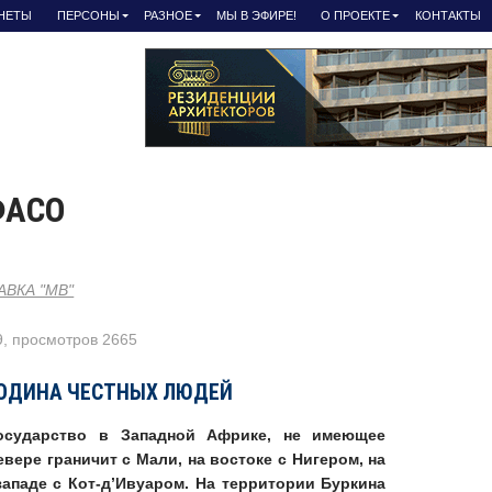
АНЕТЫ
ПЕРСОНЫ
РАЗНОЕ
МЫ В ЭФИРЕ!
О ПРОЕКТЕ
КОНТАКТЫ
ФАСО
АВКА "МВ"
9, просмотров 2665
ОДИНА ЧЕСТНЫХ ЛЮДЕЙ
сударство в Западной Африке, не имеющее
вере граничит с Мали, на востоке с Нигером, на
-западе с Кот-д’Ивуаром. На территории Буркина