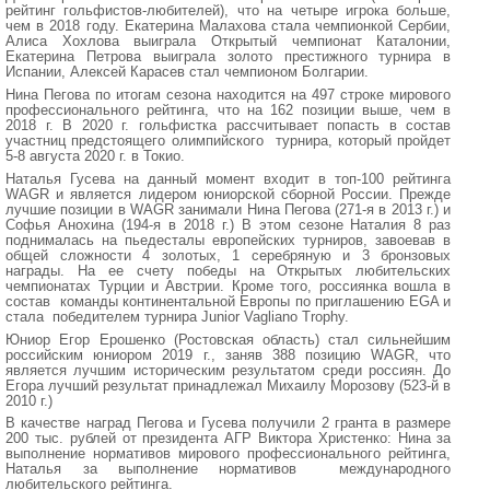
рейтинг гольфистов-любителей), что на четыре игрока больше,
чем в 2018 году. Екатерина Малахова стала чемпионкой Сербии,
Алиса Хохлова выиграла Открытый чемпионат Каталонии,
Екатерина Петрова выиграла золото престижного турнира в
Испании, Алексей Карасев стал чемпионом Болгарии.
Нина Пегова по итогам сезона находится на 497 строке мирового
профессионального рейтинга, что на 162 позиции выше, чем в
2018 г. В 2020 г. гольфистка рассчитывает попасть в состав
участниц предстоящего олимпийского турнира, который пройдет
5-8 августа 2020 г. в Токио.
Наталья Гусева на данный момент входит в топ-100 рейтинга
WAGR и является лидером юниорской сборной России. Прежде
лучшие позиции в WAGR занимали Нина Пегова (271-я в 2013 г.) и
Софья Анохина (194-я в 2018 г.) В этом сезоне Наталия 8 раз
поднималась на пьедесталы европейских турниров, завоевав в
общей сложности 4 золотых, 1 серебряную и 3 бронзовых
награды. На ее счету победы на Открытых любительских
чемпионатах Турции и Австрии. Кроме того, россиянка вошла в
состав команды континентальной Европы по приглашению EGA и
стала победителем турнира Junior Vagliano Trophy.
Юниор Егор Ерошенко (Ростовская область) стал сильнейшим
российским юниором 2019 г., заняв 388 позицию WAGR, что
является лучшим историческим результатом среди россиян. До
Егора лучший результат принадлежал Михаилу Морозову (523-й в
2010 г.)
В качестве наград Пегова и Гусева получили 2 гранта в размере
200 тыс. рублей от президента АГР Виктора Христенко: Нина за
выполнение нормативов мирового профессионального рейтинга,
Наталья за выполнение нормативов международного
любительского рейтинга.