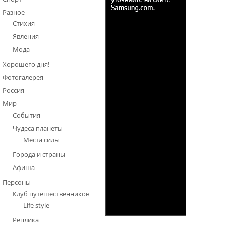
Разное
Стихия
Явления
Мода
Хорошего дня!
Фотогалерея
Россия
Мир
События
Чудеса планеты
Места силы
Города и страны
Афиша
Персоны
Клуб путешественников
Life style
Реплика