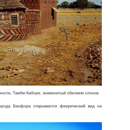
тности, Тамби-Каборе, знаменитый обилием слонов.
города Банфора открывается феерический вид на