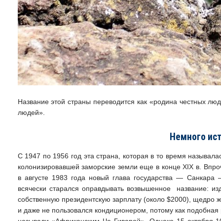
Название этой страны переводится как «родина честных люде
людей».
Немного ис
С 1947 по 1956 год эта страна, которая в то время называл
колонизировавшей заморские земли еще в конце XIX в. Впро
в августе 1983 года новый глава государства — Санкара
всячески старался оправдывать возвышенное название: изд
собственную президентскую зарплату (около $2000), щедро ж
и даже не пользовался кондиционером, потому как подобная
называли «Африканским Че Гиварой». Однако 15 октября 10