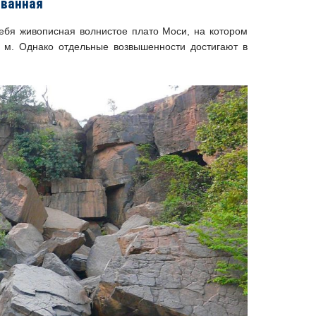
ованная
ебя живописная волнистое плато Моси, на котором
 м. Однако отдельные возвышенности достигают в