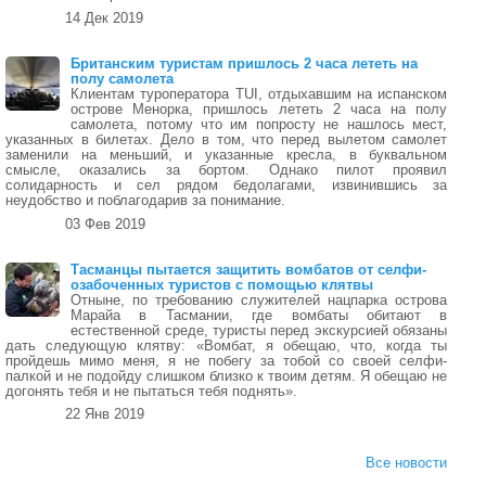
14 Дек 2019
Британским туристам пришлось 2 часа лететь на
полу самолета
Клиентам туроператора TUI, отдыхавшим на испанском
острове Менорка, пришлось лететь 2 часа на полу
самолета, потому что им попросту не нашлось мест,
указанных в билетах. Дело в том, что перед вылетом самолет
заменили на меньший, и указанные кресла, в буквальном
смысле, оказались за бортом. Однако пилот проявил
солидарность и сел рядом бедолагами, извинившись за
неудобство и поблагодарив за понимание.
03 Фев 2019
Тасманцы пытается защитить вомбатов от селфи-
озабоченных туристов с помощью клятвы
Отныне, по требованию служителей нацпарка острова
Марайа в Тасмании, где вомбаты обитают в
естественной среде, туристы перед экскурсией обязаны
дать следующую клятву: «Вомбат, я обещаю, что, когда ты
пройдешь мимо меня, я не побегу за тобой со своей селфи-
палкой и не подойду слишком близко к твоим детям. Я обещаю не
догонять тебя и не пытаться тебя поднять».
22 Янв 2019
Все новости