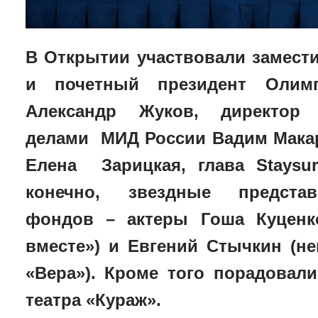
В Открытии участвовали замест
и почетный президент Олимп
Александр Жуков, директор 
делами МИД России Вадим Макар
Елена Зарицкая, глава Staysu
конечно, звездные представ
фондов – актеры Гоша Куценк
вместе») и Евгений Стычкин (н
«Вера»). Кроме того порадовали
театра
«Кураж».