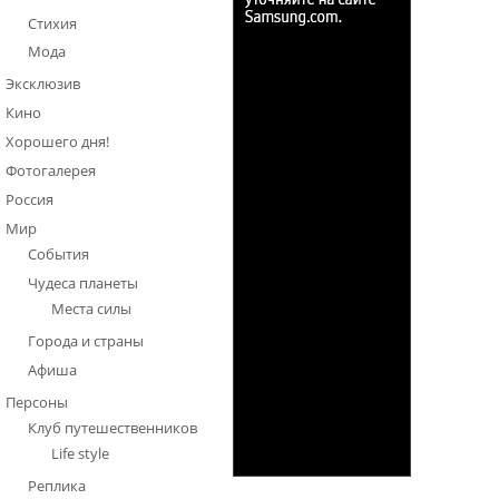
Стихия
Мода
Эксклюзив
Кино
Хорошего дня!
Фотогалерея
Россия
Мир
События
Чудеса планеты
Места силы
Города и страны
Афиша
Персоны
Клуб путешественников
Life style
Реплика