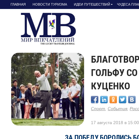
ГЛАВНАЯ
НОВОСТИ ТУРИЗМА
ИДЕИ ПУТЕШЕСТВИЙ
ЧУДЕСА ПЛ
БЛАГОТВО
ГОЛЬФУ С
КУЦЕНКО
Спорт
,
События
,
Рос
17 августа 2018 в 15:0
ЗА ПОБЕДУ БОРОЛИСЬ БО