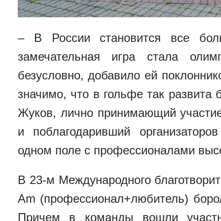
– В России становится все бол
замечательная игра стала олим
безусловно, добавило ей поклонник
значимо, что в гольфе так развита 
Жуков, лично принимающий участие
и поблагодаривший организаторо
одном поле с профессионалами выс
В 23-м Международного благотворит
Am (профессионал+любитель) борол
Причем в команды вошли участн