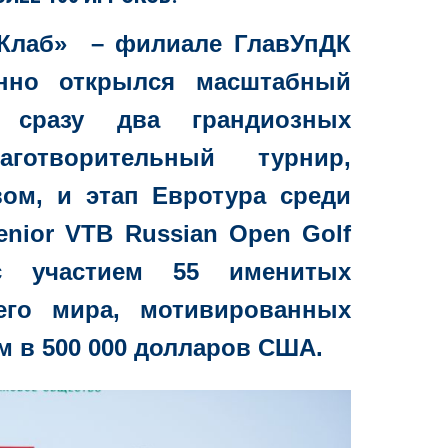
Клаб» – филиале ГлавУпДК
нно открылся масштабный
й сразу два грандиозных
готворительный турнир,
ом, и этап Евротура среди
enior VTB Russian Open Golf
 с участием 55 именитых
его мира, мотивированных
в 500 000 долларов США.