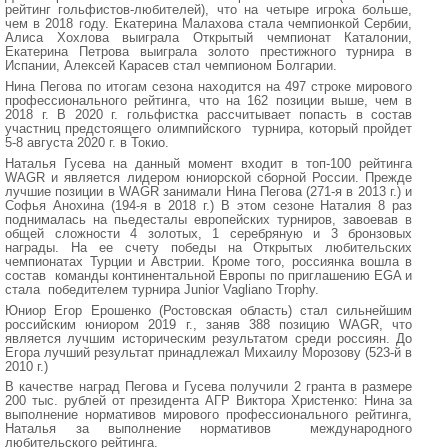
рейтинг гольфистов-любителей), что на четыре игрока больше,
чем в 2018 году. Екатерина Малахова стала чемпионкой Сербии,
Алиса Хохлова выиграла Открытый чемпионат Каталонии,
Екатерина Петрова выиграла золото престижного турнира в
Испании, Алексей Карасев стал чемпионом Болгарии.
Нина Пегова по итогам сезона находится на 497 строке мирового
профессионального рейтинга, что на 162 позиции выше, чем в
2018 г. В 2020 г. гольфистка рассчитывает попасть в состав
участниц предстоящего олимпийского турнира, который пройдет
5-8 августа 2020 г. в Токио.
Наталья Гусева на данный момент входит в топ-100 рейтинга
WAGR и является лидером юниорской сборной России. Прежде
лучшие позиции в WAGR занимали Нина Пегова (271-я в 2013 г.) и
Софья Анохина (194-я в 2018 г.) В этом сезоне Наталия 8 раз
поднималась на пьедесталы европейских турниров, завоевав в
общей сложности 4 золотых, 1 серебряную и 3 бронзовых
награды. На ее счету победы на Открытых любительских
чемпионатах Турции и Австрии. Кроме того, россиянка вошла в
состав команды континентальной Европы по приглашению EGA и
стала победителем турнира Junior Vagliano Trophy.
Юниор Егор Ерошенко (Ростовская область) стал сильнейшим
российским юниором 2019 г., заняв 388 позицию WAGR, что
является лучшим историческим результатом среди россиян. До
Егора лучший результат принадлежал Михаилу Морозову (523-й в
2010 г.)
В качестве наград Пегова и Гусева получили 2 гранта в размере
200 тыс. рублей от президента АГР Виктора Христенко: Нина за
выполнение нормативов мирового профессионального рейтинга,
Наталья за выполнение нормативов международного
любительского рейтинга.