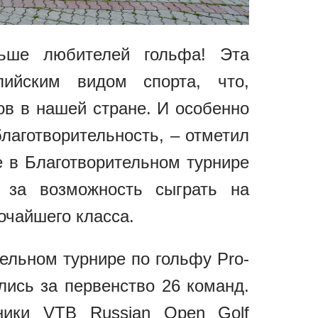
ьше любителей гольфа! Эта
пийским видом спорта, что,
ов в нашей стране. И особенно
благотворительность, – отметил
 в Благотворительном турнире
в за возможность сыграть на
очайшего класса.
ельном турнире по гольфу Pro-
ись за первенство 26 команд.
ики VTB Russian Open Golf