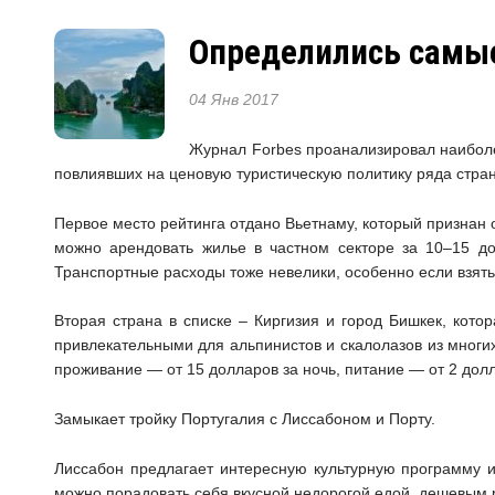
Определились самые
04 Янв 2017
Журнал Forbes проанализировал наиболе
повлиявших на ценовую туристическую политику ряда стран:
Первое место рейтинга отдано Вьетнаму, который признан 
можно арендовать жилье в частном секторе за 10–15 до
Транспортные расходы тоже невелики, особенно если взять
Вторая страна в списке – Киргизия и город Бишкек, кот
привлекательными для альпинистов и скалолазов из многи
проживание — от 15 долларов за ночь, питание — от 2 долл
Замыкает тройку Португалия с Лиссабоном и Порту.
Лиссабон предлагает интересную культурную программу 
можно порадовать себя вкусной недорогой едой, дешевым