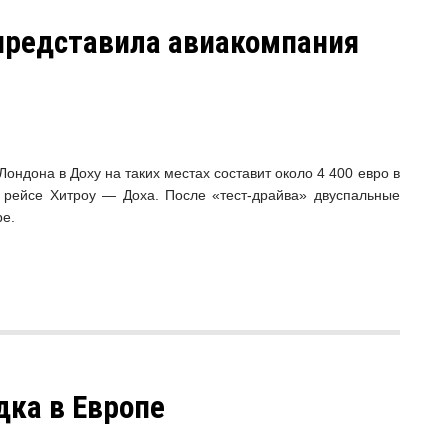
 представила авиакомпания
ндона в Доху на таких местах составит около 4 400 евро в
а рейсе Хитроу — Доха. После «тест-драйва» двуспальные
ре.
дка в Европе