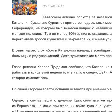
05 Окт 2017
Каталонцы активно борются за независи
Каталония буквально бурлит от протестов недовольных ме
Референдум, на который был вынесен вопрос о независим
меньше половины. Тем не менее 90% из них высказались з
перекрывала дороги к участкам и закрывала их, изымая урн
В ответ на это 3 октября в Каталонии началась всеобщая
больницы и ряд учреждений. Даже туристические места пре
Глава региона Карлес Пучдемон сообщил, что Каталония п
работать в конце этой недели или в начале следующей». А
которая изменит все».
Со своей стороны власти Испании остаются при мнении о 
Однако в случае, если отделение Каталонии все же про
из Евросоюза, но даже при желании войти туда она, учит
в ЕС — региону придется заново вступать в европейский т