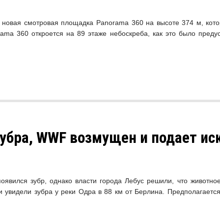
я новая смотровая площадка Panorama 360 на высоте 374 м, кот
ama 360 откроется на 89 этаже небоскреба, как это было преду
убра, WWF возмущен и подает ис
оявился зубр, однако власти города Лебус решили, что животно
 увидели зубра у реки Одра в 88 км от Берлина. Предполагается,