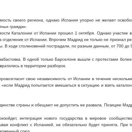
мость своего региона, однако Испания упорно не желает освобо
стных граждан.
ости Каталонии от Испании прошел 1 октября. Однако участие в 
а отделение от Испании. Впрочем Мадрид не только не признал ре
ы. В ходе столкновений пострадали, по разным данным, от 700 до 
 забастовка. В одной только Барселоне вышли с протестами более
вратились в территории разборок.
ровозгласит свою независимость от Испании в течение нескольки
 «если Мадрид попытается вмешаться в ситуацию и взять каталон
единстве страны и обещают не допустить ее развала. Позицию Мад
изойдет, интеграция нового государства в мировое сообществ
ывая конфликт с Испанией, не обязательно будет принята. При т
аможенный союз.