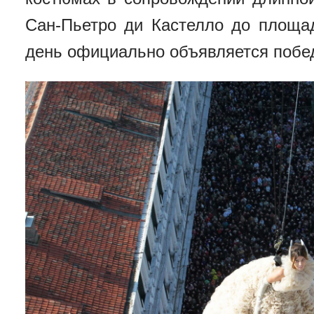
Сан-Пьетро ди Кастелло до площа
день официально объявляется побед